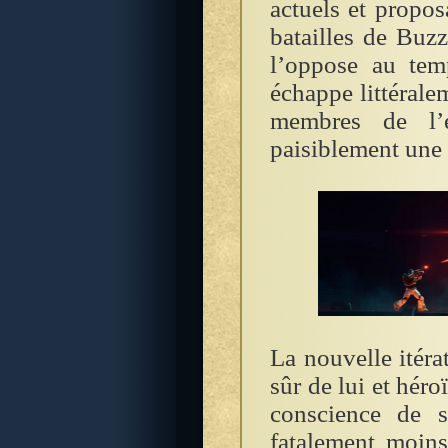
actuels et propo
batailles de Buzz
l’oppose au tem
échappe littéralem
membres de l’é
paisiblement une f
La nouvelle itéra
sûr de lui et hér
conscience de s
fatalement moin