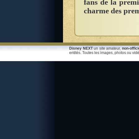
fans de la premi
charme des prem
Disney NEXT
un site amateur,
non-offici
entités. Toutes les images, photos ou vidé