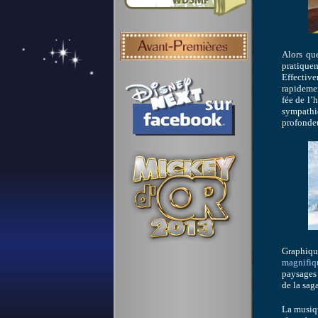
Alors q
pratiquem
Effective
rapideme
fée de l’
sympathi
profondeu
Graphiqu
magnifiqu
paysages 
de la sag
La musiqu