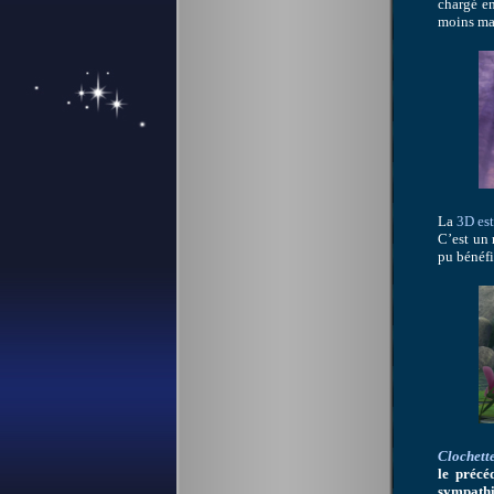
chargé e
moins ma
La
3D est
C’est un 
pu bénéfi
Clochette
le précé
sympathiq