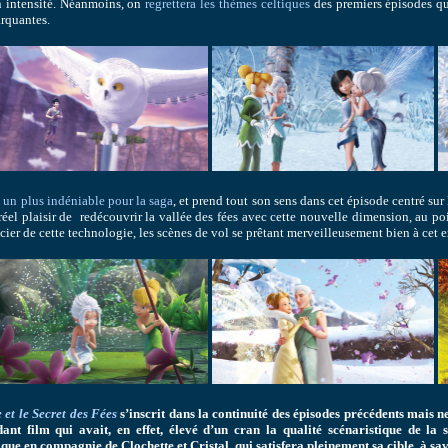
n intensité. Néanmoins, on
regrettera les thèmes celtiques
des premiers épisodes qui
rquantes.
 un plus indéniable pour la saga
, et prend tout son sens dans cet épisode centré su
réel plaisir de redécouvrir la vallée des fées avec cette nouvelle dimension, au po
cier de cette technologie, les scènes de vol se prêtant merveilleusement bien à cet e
 et le Secret des Fées
s’inscrit dans la continuité des épisodes précédents mais 
dant film qui avait, en effet, élevé d’un cran la qualité scénaristique de 
ue en compagnie de Clochette et Cristal, qui satisfera pleinement sa cible, à savoi