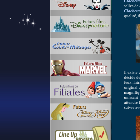
Clochette
salles de
Clochett
qualité, 
Il existe
décide de
feux. Int
original 
magnifiq
unissant 
attendre 
suivre av