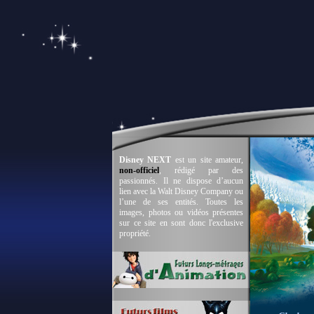
Disney NEXT
est un site amateur,
non-officiel
, rédigé par des
passionnés. Il ne dispose d’aucun
lien avec la Walt Disney Company ou
l’une de ses entités. Toutes les
images, photos ou vidéos présentes
sur ce site en sont donc l'exclusive
propriété.