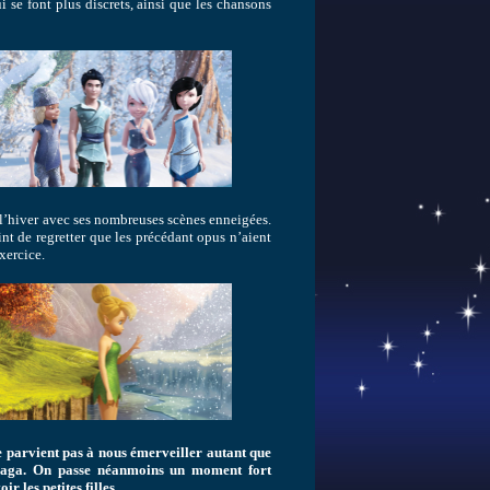
 se font plus discrets, ainsi que les chansons
r l’hiver avec ses nombreuses scènes enneigées.
int de regretter que les précédant opus n’aient
xercice.
ne parvient pas à nous émerveiller autant que
la saga. On passe néanmoins un moment fort
r les petites filles.