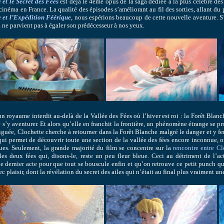
 et le Secret des Fées
est déjà le 4ème opus de la saga dédiée à la plus célèbre des 
 cinéma en France. La qualité des épisodes s’améliorant au fil des sorties, allant du
e et l’Expédition Féérique
, nous espérions beaucoup de cette nouvelle aventure. S’
il ne parvient pas à égaler son prédécesseur à nos yeux.
 un royaume interdit au-delà de la Vallée des Fées où l’hiver est roi : la Forêt Blanc
 s’y aventurer. Et alors qu’elle en franchit la frontière, un phénomène étrange se prod
riguée, Clochette cherche à retourner dans la Forêt Blanche malgré le danger et y f
qui permet de découvrir toute une section de la vallée des fées encore inconnue, 
ues. Seulement, la grande majorité du film se concentre sur la
rencontre entre Cl
les deux fées qui, disons-le, reste un peu fleur bleue. Ceci au détriment de l’ac
le dernier acte pour que tout se bouscule enfin et qu’on retrouve ce petit punch qui
ec plaisir, dont la révélation du secret des ailes qui n’était au final plus vraiment u