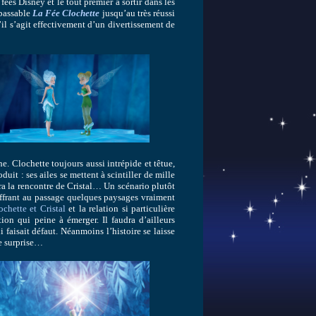
fées Disney et le tout premier à sortir dans les
 passable
La Fée Clochette
jusqu’au très réussi
il s’agit effectivement d’un divertissement de
he. Clochette toujours aussi intrépide et têtue,
uit : ses ailes se mettent à scintiller de mille
era la rencontre de Cristal… Un scénario plutôt
offrant au passage quelques paysages vraiment
ochette et Cristal
et la relation si particulière
tion qui peine à émerger. Il faudra d’ailleurs
 faisait défaut. Néanmoins l’histoire se laisse
ne surprise…