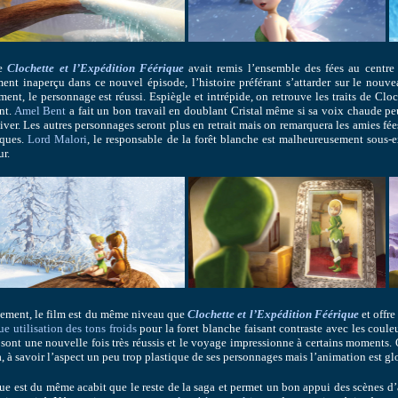
ue
Clochette et l’Expédition Féérique
avait remis l’ensemble des fées au centre d
ent inaperçu dans ce nouvel épisode, l’histoire préférant s’attarder sur le nou
ment, le personnage est réussi. Espiègle et intrépide, on retrouve les traits de Clo
nt.
Amel Bent
a fait un bon travail en doublant Cristal même si sa voix chaude pe
hiver. Les autres personnages seront plus en retrait mais on remarquera les amies fée
ques.
Lord Malori
, le responsable de la forêt blanche est malheureusement sous-ex
r.
ement, le film est du même niveau que
Clochette et l’Expédition Féérique
et offre
e utilisation des tons froids
pour la foret blanche faisant contraste avec les coule
sont une nouvelle fois très réussis et le voyage impressionne à certains moments. O
a, à savoir l’aspect un peu trop plastique de ses personnages mais l’animation est g
e est du même acabit que le reste de la saga et permet un bon appui des scènes 