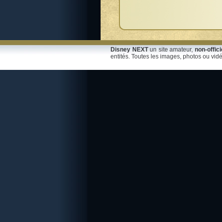
Disney NEXT
un site amateur,
non-offici
entités. Toutes les images, photos ou vidé