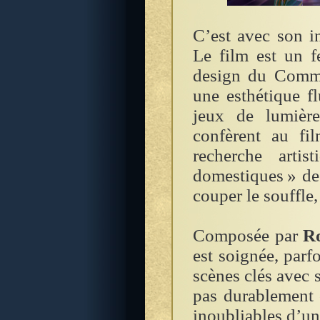
C’est avec son i
Le film est un f
design du Commun
une esthétique fl
jeux de lumière
confèrent au fi
recherche arti
domestiques » des
couper le souffle,
Composée par
R
est soignée, parf
scènes clés avec 
pas durablement 
inoubliables d’u