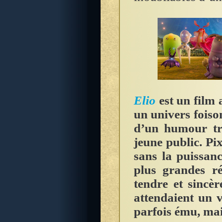
Elio
est un film 
un univers foison
d’un humour tr
jeune public. Pix
sans la puissanc
plus grandes ré
tendre et sincè
attendaient un v
parfois ému, mai