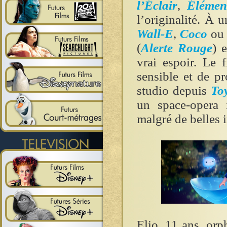
l’Éclair
,
Élémen
l’originalité. À 
Wall-E
,
Coco
o
(
Alerte Rouge
) 
vrai espoir. Le 
sensible et de p
studio depuis
To
un space-opera 
malgré de belles i
Elio, 11 ans, orph