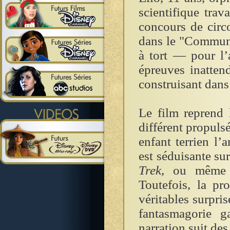
scientifique trav
concours de circo
dans le "Communi
à tort — pour l’
épreuves inattend
construisant dans
Le film reprend l
différent propuls
enfant terrien l
est séduisante su
Trek
, ou mêm
Toutefois, la pr
véritables surpris
fantasmagorie g
narration suit des