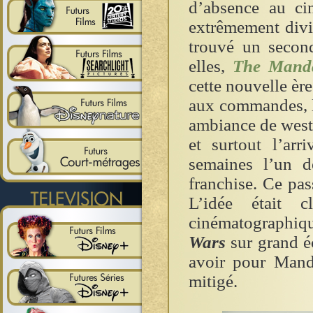
d’absence au cin
extrêmement div
trouvé un second
elles,
The Manda
cette nouvelle èr
aux commandes, la
ambiance de weste
et surtout l’ar
semaines l’un d
franchise. Ce pas
L’idée était c
cinématographiq
Wars
sur grand é
avoir pour Mando
mitigé.