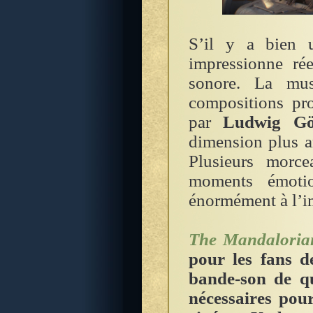
S’il y a bien
impressionne rée
sonore. La mus
compositions pro
par
Ludwig Gö
dimension plus a
Plusieurs morc
moments émotio
énormément à l’i
The Mandaloria
pour les fans de
bande-son de qu
nécessaires pou