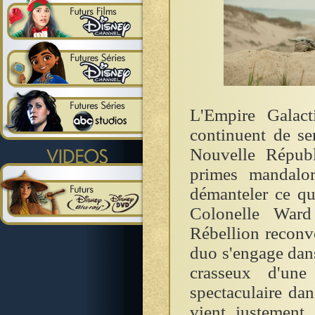
L'Empire Galact
continuent de se
Nouvelle Républ
primes mandalo
démanteler ce qu
Colonelle Ward
Rébellion reconve
duo s'engage dans
crasseux d'une
spectaculaire da
vient justement 