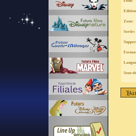
Film
:
Edition
Zone:
Sortie:
Suppor
Format
Langue
Sous-ti