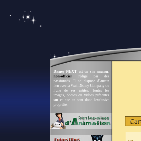
Disney NEXT
est un site amateur,
non-officiel
, rédigé par des
passionnés. Il ne dispose d’aucun
lien avec la Walt Disney Company ou
l’une de ses entités. Toutes les
images, photos ou vidéos présentes
sur ce site en sont donc l'exclusive
propriété.