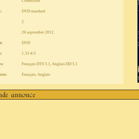
Cendrillon
:
DVD standard
2
26 septembre 2012
t:
DVD
:
1.33 4/3
s:
Français DTS 5.1, Anglais DD 5.1
tres:
Français, Anglais