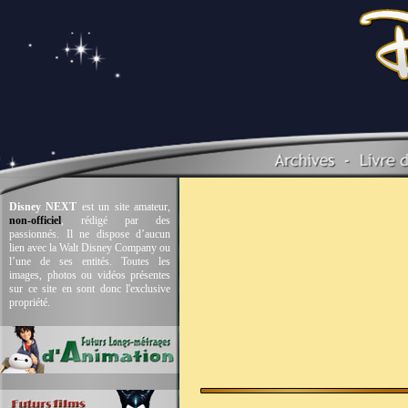
Disney NEXT
est un site amateur,
non-officiel
, rédigé par des
passionnés. Il ne dispose d’aucun
lien avec la Walt Disney Company ou
l’une de ses entités. Toutes les
images, photos ou vidéos présentes
sur ce site en sont donc l'exclusive
propriété.