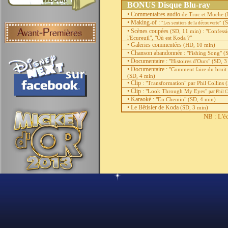
BONUS Disque Blu-ray
• Commentaires audio
de Truc et Muche
(
• Making-of :
(S
"Les sentiers de la découverte"
• Scènes coupées
(SD, 11 min) :
"Confessi
l'Ecureuil", "Où est Koda ?"
• Galeries commentées
(HD, 10 min)
• Chanson abandonnée :
"Fishing Song"
(
• Documentaire :
"Histoires d'Ours"
(SD, 3
• Documentaire :
"Comment faire du bruit :
(SD, 4 min)
• Clip :
"Transformation" par Phil Collins
(
• Clip :
"Look Through My Eyes"
par Phil C
• Karaoké :
"En Chemin"
(SD, 4 min)
• Le Bêtisier de Koda
(SD, 3 min)
NB : L'é