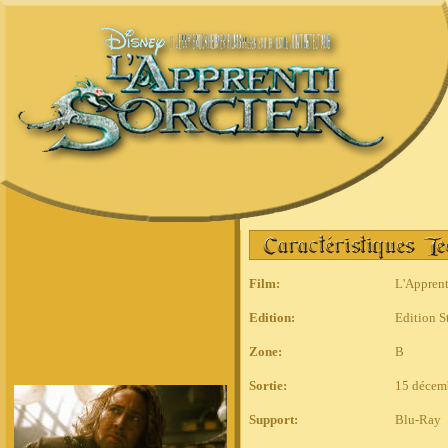
Film
:
L'Apprent
Edition:
Edition S
Zone:
B
Sortie:
15 décem
Support:
Blu-Ray