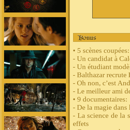
• 5 scènes coupées:
- Un candidat à Cal
- Un étudiant modè
- Balthazar recrute
- Oh non, c’est And
- Le meilleur ami 
• 9 documentaires:
- De la magie dans 
- La science de la 
effets