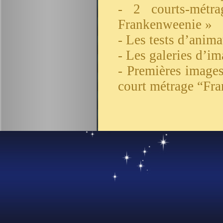
- 2 courts-mét
Frankenweenie »
- Les tests d’anim
- Les galeries d’i
- Premières image
court métrage “Fr