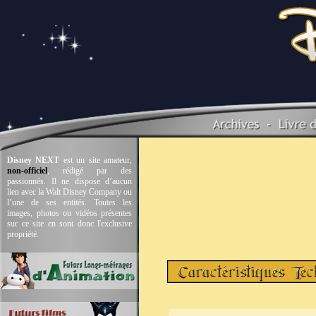
Disney NEXT
est un site amateur,
non-officiel
, rédigé par des
passionnés. Il ne dispose d’aucun
lien avec la Walt Disney Company ou
l’une de ses entités. Toutes les
images, photos ou vidéos présentes
sur ce site en sont donc l'exclusive
propriété.