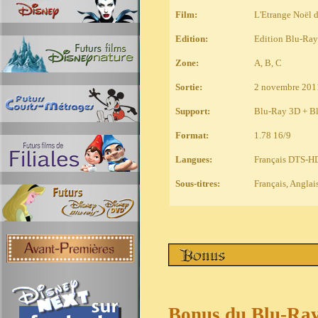
Film
:
L'Etrange Noël 
Edition:
Edition Blu-Ray
Zone:
A, B, C
Sortie:
2 novembre 201
Support:
Blu-Ray 3D + B
Format:
1.78 16/9
Langues:
Français DTS-HD
Sous-titres:
Français, Anglai
Bonus du Blu-Ra