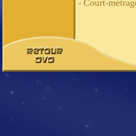
- Court-métrage