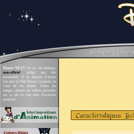
Disney NEXT
est un site amateur,
non-officiel
, rédigé par des
passionnés. Il ne dispose d’aucun
lien avec la Walt Disney Company ou
l’une de ses entités. Toutes les
images, photos ou vidéos présentes
sur ce site en sont donc l'exclusive
propriété.