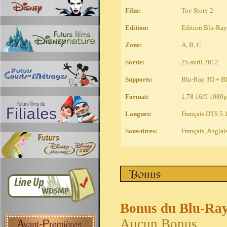
Film
:
Toy Story 2
Edition:
Edition Blu-Ray
Zone:
A, B, C
Sortie:
25 avril 2012
Supports:
Blu-Ray 3D + B
Format:
1
.78 16/9 1080p
Langues:
Français DTS 5.
Sous-titres:
Français, Anglai
Bonus du Blu-Ra
Aucun Bonus