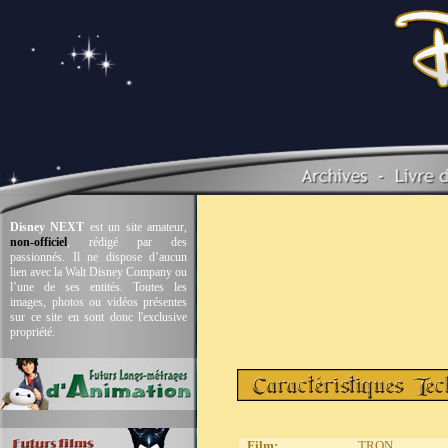
Disney NEXT
est un site amateur,
non-officiel
, rédigé par des
passionnés. Il ne dispose d’aucun
lien avec la Walt Disney Company ou
l’une de ses entités. Toutes les
images, photos ou vidéos présentes
sur ce site en sont donc l'exclusive
propriété.
Film
:
TRON