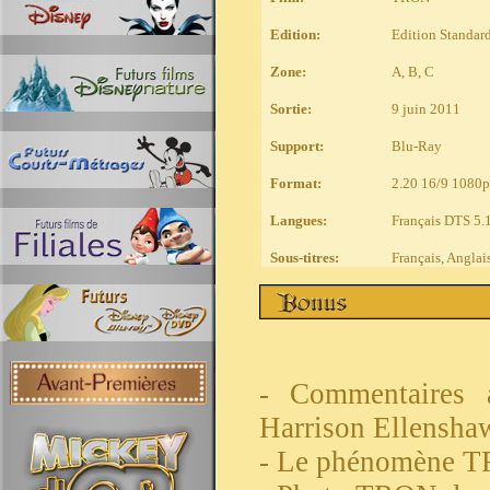
Edition:
Edition Standar
Zone:
A, B, C
Sortie:
9 juin 2011
Support:
Blu-Ray
Format:
2
.
20 16/9 1080p
Langues:
Français DTS 5.
Sous-titres:
Français, Anglai
- Commentaires 
Harrison Ellenshaw
- Le phénomène T