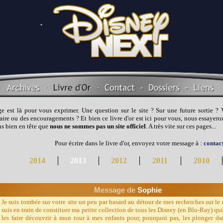
e est là pour vous exprimer. Une question sur le site ? Sur une future sortie ?
re ou des encouragements ? Et bien ce livre d'or est ici pour vous, nous essayeron
s bien en tête que
nous ne sommes pas un site officiel
. A très vite sur ces pages...
Pour écrire dans le livre d'or, envoyez votre message à :
contac
2014
201
3
2012
2011
2010
Message d
e
Sophie
Je suis tombée sur votre site un peu par hasard au détour de mes recherches sur le 
suis en train de constituer ma petite collection de tous les Disney (en Blu-Ray) q
les faire découvrir à mon tour à mes enfants pour, pourquoi pas, les plonger d