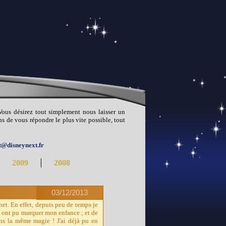
 Vous désirez tout simplement nous laisser un
s de vous répondre le plus vite possible, tout
t@disneynext.fr
2009
2008
03/12/2013
net. En effet, depuis peu de temps je
ui ont pu marquer mon enfance ; et de
ans la même magie ! J'ai déjà pu en