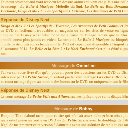
J'aimerai savoir quand vont ressortir les dessins animés suivant car je fais une co
beaucoup :
La Boîte à Musique
,
Mélodie du Sud
,
La Belle au Bois Dorman
Enchanté
,
Dingo et Max 2 : Les Sportifs de l'Extrême
,
Les Aventures de Petit Go
Réponse de Disney Next
Dingo et Max 2 : Les Sportifs de l'Extrême
,
Les Aventures de Petit Gourou
et
Ro
en DVD et facilement trouvables en magasin ou sur les sites de vente en lign
bloquée par Disney à l'échelle mondiale à cause de l'image raciste que le film p
probablement plus jamais en vidéo. La sortie de
La Boîte à Musique
est bloquée
problème de droits sur sa bande son (le DVD est cependant disponible à l'import).
à l'automne 2014.
La Belle et la Bête 2 : Le Noël Enchanté
n'est plus édité aujou
ans.
Message d
e
Ombeline
J'ai vu sur votre livre d'or qu'on pouvait poser des questions sur les DVD de Disn
intéressée par
La Petite Sirène
, et surtout par le court métrage
La Petite Fille aux
ce court métrage figure au nombre des bonus sur le DVD, ou uniquement sur le Blu
Réponse de Disney Next
Le court métrage
La Petite Fille aux Allumettes
n'est présent que sur le disque Blu
Message d
e
Bobby
Bonjour. Tout d'abord merci pour ce site qui m'a l'air assez riche et bien mis a jo
mais est-il prévu un sortie en DVD de
La Petite Sirène
avec le doublage de 19
légal de me procurer cette version ? J'aimerais avoir une solution de repli au cas 