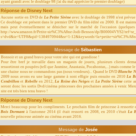
ayant grandi avec le doublage 98 j'ai du mal apprécier le premier doublage)
Réponse de Disney Next
Aucune sortie en DVD de
La Petite Sirène
avec le doublage de 1998 n'est prévue 
Ce doublage est présent dans le premier DVD du film édité en 2000. Il est main
mais peut éventuellement se dénicher sur le marché de l'occasion (quelque
http://www.amazon.fr/Petite-sir%C3%A8ne-Jodi-Benson/dp/B00004VYS2/ref=sr
s=dvd&ie=UTF8&qid=1384970944&sr=1-12&keywords=la+petite+sir%C3%A8n
Message d
e
Sébastien
Bonsoir et un grand bravo pour votre site qui est grandiose !
Pour être bref je travaille dans un magasin de jouets, plusieurs clients dema
ressortiront en poupées (tell que Jasmine, Anastasia, Pocahontas,...) mais comme le 
une chaine nous ne commandons pas (nous vendeurs)... Quand le DVD
Blanche Ne
2009 nous avons eu une large gamme à sont effigie puis ensuite en 2010
La B
Cendrillon
et
Rebelle
en 2012,
La Reine des Neiges
et
La Petite Sirène
cette a
seront donc les sortis Dvd/cinéma princesses des prochaines années à venir. Merc
site est très bien tenu bravo !
Réponse de Disney Next
Merci beaucoup pour les compliments. Le prochain film de princesse à ressortir
Bois Dormant
à l'automne 2014 (il était ressorti en 2008, en 2010 c'était
La B
nouvelle princesse animée au cinéma avant 2016.
Message d
e
Josée