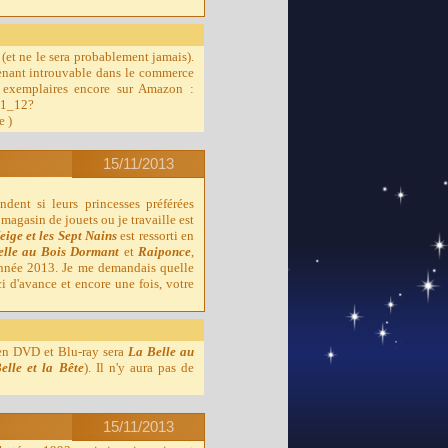
(et ne le sera probablement jamais).
tenant introuvable dans le commerce
s exemplaires encore sur Amazon :
_1_12?
e
)
15/11/2013
ndent si leurs princesses préférées
magasin de jouets ou je travaille est
ige et les Sept Nains
est ressorti en
elle au Bois Dormant
et
Raiponce
,
nnée 2013. Je me demandais quelle
i d'avance et encore une fois, votre
 en DVD et Blu-ray sera
La Belle au
elle et la Bête
). Il n'y aura pas de
15/11/2013