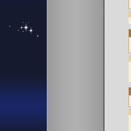
.
.
.