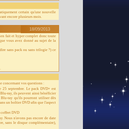
ratiquement certain qu'une nouvelle
vant encore plusieurs mois.
18/09/2013
bien fait et hyper complet donc toute
s que vous avez donné au sujet de la
a dire sans pack ou sans trilogie ?) ce
.
te concernant vos questions :
 le 25 septembre. Le pack DVD+ est
lu-ray, ils peuvent ainsi bénéficier
lu-ray qu'ils pourront utiliser dès
 dans un boîtier DVD afin que l'aspect
t coffret DVD
ray. Nous n'avons pas encore de date
e, sans le disque complémentaire),