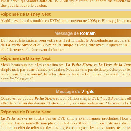
Est-il prévu qu'Aladdin sorte en DVD/Blu-ray bientôt? J'ai encore ma cassette ac
due pour la nouvelle version.
Réponse de Disney Next
Aladdin est déjà disponible en DVD (depuis novembre 2008) et Blu-ray (depuis ma
Message d
e
Romain
Bonjour et félicitations pour votre site il est formidable. Je souhaiterais savoir s'
de
La Petite Sirène
et du
Livre de la Jungle
? C'est à dire avec uniquement le D
chef-d'œuvre sur la face avant du boitier.
Réponse de Disney Next
Merci beaucoup pour les compliments.
La Petite Sirène
et
Le Livre de la Jun
simple mais pas avant l'année prochaine. Nous n'avons pas de date précise pour le
le bandeau "chef-d'œuvre", tous les titres de la collection numérotée étant main
bannière "classique".
Message d
e
Virgile
Quand est-ce que
La Petite Sirène
sort en édition simple DVD ? Le 3D sortira t-el
effet de relief sur des dessins ? Est-ce que il y aura une profondeur ? Est-ce que la 
Réponse de Disney Next
La Petite Sirène
ne sortira pas en DVD simple avant l'année prochaine. Nous n
moment. Pas de nouvelle non plus pour l'édition 3D dont l'Europe reste inexplicabl
donner un effet de relief sur des dessins, en témoignent les conversions très réus