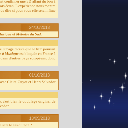
blent confirmer une 3D allant du bon à
 hors écran. L'expérience nous montre
 de dire si pour vous elle sera infime
24/10/2013
Musique
et
Mélodie du Sud
.
 l'image raciste que le film pourrait
e à Musique
est bloquée en France à
dans d'autres pays européens, donc
.
01/10/2013
avec Claire Guyot et Henri Salvador
e
, c'est bien le doublage original de
lvador.
18/09/2013
ce sera le cas ou non ?