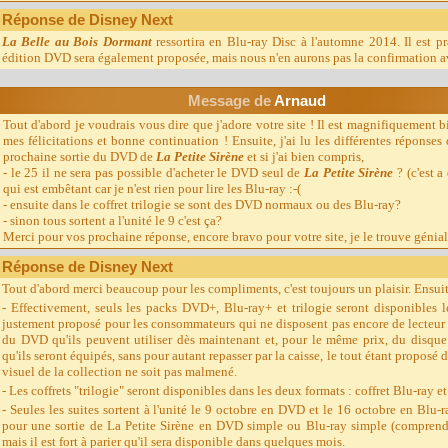
Réponse de Disney Next
La Belle au Bois Dormant
ressortira en Blu-ray Disc à l'automne 2014. Il est p
édition DVD sera également proposée, mais nous n'en aurons pas la confirmation a
Message d
e
Arnaud
Tout d'abord je voudrais vous dire que j'adore votre site ! Il est magnifiquement 
mes félicitations et bonne continuation ! Ensuite, j'ai lu les différentes réponse
prochaine sortie du DVD de
La Petite Sirène
et si j'ai bien compris,
- le 25 il ne sera pas possible d'acheter le DVD seul de
La Petite Sirène
? (c'est 
qui est embêtant car je n'est rien pour lire les Blu-ray :-(
- ensuite dans le coffret trilogie se sont des DVD normaux ou des Blu-ray?
- sinon tous sortent a l'unité le 9 c'est ça?
Merci pour vos prochaine réponse, encore bravo pour votre site, je le trouve génial
Réponse de Disney Next
Tout d'abord merci beaucoup pour les compliments, c'est toujours un plaisir. Ensui
- Effectivement, seuls les packs DVD+, Blu-ray+ et trilogie seront disponibles
justement proposé pour les consommateurs qui ne disposent pas encore de lecteur B
du DVD qu'ils peuvent utiliser dès maintenant et, pour le même prix, du disque B
qu'ils seront équipés, sans pour autant repasser par la caisse, le tout étant proposé
visuel de la collection ne soit pas malmené.
- Les coffrets "trilogie" seront disponibles dans les deux formats : coffret Blu-ray e
- Seules les suites sortent à l'unité le 9 octobre en DVD et le 16 octobre en Blu-
pour une sortie de La Petite Sirène en DVD simple ou Blu-ray simple (comprendr
mais il est fort à parier qu'il sera disponible dans quelques mois.