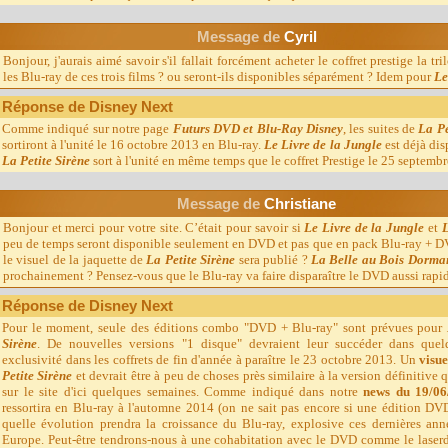
Message d
e
Cyril
Bonjour, j'aurais aimé savoir s'il fallait forcément acheter le coffret prestige la tr
les Blu-ray de ces trois films ? ou seront-ils disponibles séparément ? Idem pour
Le
Réponse de Disney Next
Comme indiqué sur notre page
Futurs DVD et Blu-Ray Disney
, les suites de
La Pe
sortiront à l'unité le 16 octobre 2013 en Blu-ray.
Le Livre de la Jungle
est déjà dis
La Petite Sirène
sort à l'unité en même temps que le coffret Prestige le 25 septembr
Message d
e
Christiane
Bonjour et merci pour votre site. C’était pour savoir si
Le Livre de la Jungle
et
L
peu de temps seront disponible seulement en DVD et pas que en pack Blu-ray + 
le visuel de la jaquette de
La Petite Sirène
sera publié ?
La Belle au Bois Dorma
prochainement ? Pensez-vous que le Blu-ray va faire disparaître le DVD aussi rap
Réponse de Disney Next
Pour le moment, seule des éditions combo "DVD + Blu-ray" sont prévues pour
Sirène
. De nouvelles versions "1 disque" devraient leur succéder dans que
exclusivité dans les coffrets de fin d'année à paraître le 23 octobre 2013. Un
visue
Petite Sirène
et devrait être à peu de choses près similaire à la version définitiv
sur le site d'ici quelques semaines. Comme indiqué dans notre
news du 19/06
ressortira en Blu-ray à l'automne 2014 (on ne sait pas encore si une édition DVD
quelle évolution prendra la croissance du Blu-ray, explosive ces dernières ann
Europe. Peut-être tendrons-nous à une cohabitation avec le DVD comme le laserdis