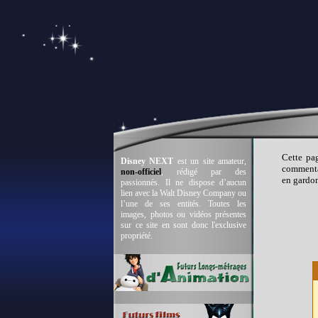
Cette pag
Disney NEXT
est un site amateur,
commentai
non-officiel
, rédigé par des
en gardon
passionnés. Il ne dispose d’aucun
lien avec la Walt Disney Company ou
l’une de ses entités. Toutes les
images, photos ou vidéos présentes
sur ce site en sont donc l'exclusive
propriété.