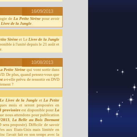
16/09/2013
ilogie de
La Petite Sirène
pour avoir
 Livre de la Jungle
.
tite Sirène
et Le
Livre de la Jungle
ponible à l'unité depuis le 21 août et
e.
10/08/2013
a Petite Sirène
qui vont sortir dans
DVD. De plus, quand pensez-vous que
nt
a-t-elle prévu de ressortir en DVD
idement ?
Le Livre de la Jungle
et
La Petite
lques mois et seront proposées en
l provisoire
est disponible pour
La
e que nous attendons pour publication
/2013
,
La Belle au Bois Dormant
 sera proposée). Difficile de savoir
ées aux Etats-Unis mais limitée en
c l'avait fait en son temps avec la