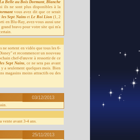
La Belle au Bois Dormant
,
Blanche
i ils ne sont plus disponibles à la
Dormant
vous avez dit que ce serait
 les Sept Nains
et
Le Roi Lion
(1, 2
orti en Blu-Ray, avez-vous aussi une
 grand bravo pour votre site qui m'a
certain.
s ne sortent en vidéo que tous les 6-
rt Disney" et recommencer un nouveau
chain chef-d'œuvre à ressortir de ce
les Sept Nains
, ce ne sera pas avant
il y a seulement quelques mois. Bien
ains magasins moins attractifs ou des
03/12/2013
sin.
la vente avant 3-4 ans.
25/11/2013