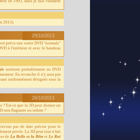
heté en 1993, mais je suis vraiment
i 2013).
29/10/2013
 il est prévu une sortie DVD "normale"
VD à l'intérieur et avec le bandeau
gle
sortiront probablement en DVD
 moment. En revanche il n'y aura pas
tenant uniformément désignés sous la
26/10/2013
le ? Est-ce que la 3D peut donner un
3D sera flagrante ou infime ?
'avons pas de date précise pour le
ement privée. La 3D peut tout à fait
sies de
La Belle et la Bête
et
Le Roi