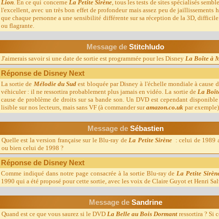
Lion
. En ce qui concerne
La Petite Sirène
, tous les tests de sites spécialisés sem
l'excellent, avec un très bon effet de profondeur mais assez peu de jaillissements
que chaque personne a une sensibilité différente sur sa réception de la 3D, difficile
ou flagrante.
Message d
e
S
titchludo
J'aimerais savoir si une date de sortie est programmée pour les Disney
La Boîte à 
Réponse de Disney Next
La sortie de
Mélodie du Sud
est bloquée par Disney à l'échelle mondiale à cause de
véhiculer : il ne ressortira probablement plus jamais en vidéo. La sortie de
La Boît
cause de problème de droits sur sa bande son. Un DVD est cependant disponible 
lisible sur nos lecteurs, mais sans VF (à commander sur
amazon.co.uk
par exemple)
Message d
e
Sébastien
Quelle est la version française sur le Blu-ray de
La Petite Sirène
: celui de 1989 
ou bien celui de 1998 ?
Réponse de Disney Next
Comme indiqué dans notre page consacrée à la sortie Blu-ray de
La Petite Sirèn
1990 qui a été proposé pour cette sortie, avec les voix de Claire Guyot et Henri Sa
Message d
e
Sandrine
Quand est ce que vous saurez si le DVD
La Belle au Bois Dormant
ressortira ? Si 