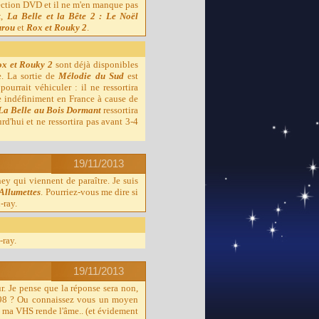
llection DVD et il ne m'en manque pas
t
,
La Belle et la Bête 2 : Le Noël
urou
et
Rox et Rouky 2
.
x et Rouky 2
sont déjà disponibles
e. La sortie de
Mélodie du Sud
est
ourrait véhiculer : il ne ressortira
 indéfiniment en France à cause de
La Belle au Bois Dormant
ressortira
rd'hui et ne ressortira pas avant 3-4
19/11/2013
ey qui viennent de paraître. Je suis
 Allumettes
. Pourriez-vous me dire si
-ray.
-ray.
19/11/2013
ur. Je pense que la réponse sera non,
98 ? Ou connaissez vous un moyen
ou ma VHS rende l'âme.. (et évidement