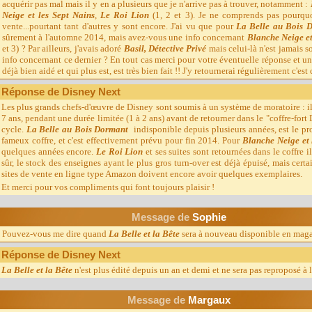
acquérir pas mal mais il y en a plusieurs que je n'arrive pas à trouver, notamment :
Neige et les Sept Nains
,
Le Roi Lion
(1, 2 et 3). Je ne comprends pas pourquo
vente...pourtant tant d'autres y sont encore. J'ai vu que pour
La Belle au Bois 
sûrement à l'automne 2014, mais avez-vous une info concernant
Blanche Neige et
et 3) ? Par ailleurs, j'avais adoré
Basil, Détective Privé
mais celui-là n'est jamais s
info concernant ce dernier ? En tout cas merci pour votre éventuelle réponse et un
déjà bien aidé et qui plus est, est très bien fait !! J'y retournerai régulièrement c'est 
Réponse de Disney Next
Les plus grands chefs-d'œuvre de Disney sont soumis à un système de moratoire : il
7 ans, pendant une durée limitée (1 à 2 ans) avant de retourner dans le "coffre-fo
cycle.
La Belle au Bois Dormant
indisponible depuis plusieurs années, est le pro
fameux coffre, et c'est effectivement prévu pour fin 2014. Pour
Blanche Neige et 
quelques années encore.
Le Roi Lion
et ses suites sont retournées dans le coffre 
sûr, le stock des enseignes ayant le plus gros turn-over est déjà épuisé, mais cert
sites de vente en ligne type Amazon doivent encore avoir quelques exemplaires.
Et merci pour vos compliments qui font toujours plaisir !
Message d
e
Sophie
Pouvez-vous me dire quand
La Belle et la Bête
sera à nouveau disponible en maga
Réponse de Disney Next
La Belle et la Bête
n'est plus édité depuis un an et demi et ne sera pas reproposé à 
Message d
e
Margaux