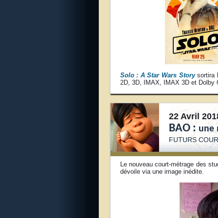
Solo : A Star Wars Story
sortira
2D, 3D, IMAX, IMAX 3D et Dolby 
22 Avril 201
BAO :
une 
FUTURS COUR
Le nouveau court-métrage des stud
dévoile via une image inédite.