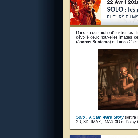
22 Avril 201
SOLO
: les
FUTURS FILM
Dans sa démarche d'illustrer les f
dévoilé deux nouvelles images 
(
Joonas Suotamo
) et Lando Calri
Solo : A Star Wars Story
sortira
2D, 3D, IMAX, IMAX 3D et Dolby 