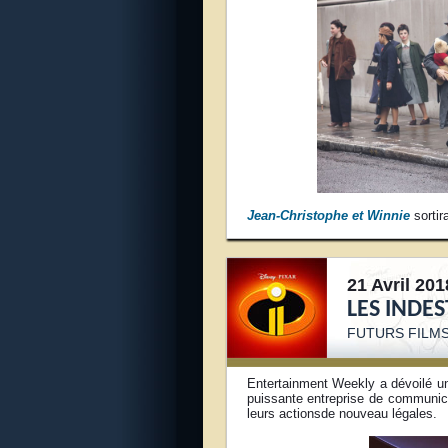
Jean-Christophe et Winnie
sortir
21 Avril 201
LES INDES
FUTURS FILMS
Entertainment Weekly a dévoilé u
puissante entreprise de communicat
leurs actionsde nouveau légales.