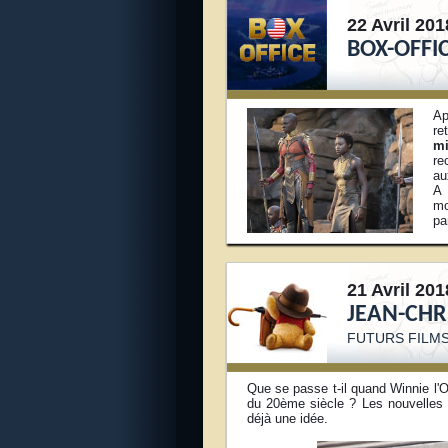
22 Avril 201
BOX-OFFIC
Ap
re
mi
re
au
A 
mo
pa
21 Avril 201
JEAN-CHR
FUTURS FILMS
Que se passe t-il quand Winnie l'
du 20ème siècle ? Les nouvelle
déjà une idée.