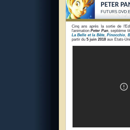
PETER P
FUTURS DVD E
Cinq ans après la sortie de l'Ed
l'animation
Peter Pan
, septième ti
La Belle et la Bête
,
Pinocchio
,
partir du
5 juin 2018
aux Etats-Uni