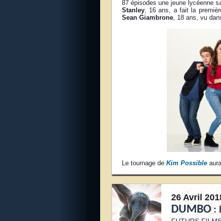
87 épisodes une jeune lycéenne s
Stanley
, 16 ans, a fait la premiè
Sean Giambrone
, 18 ans, vu dan
Le tournage de
Kim Possible
aura
26 Avril 201
DUMBO
: