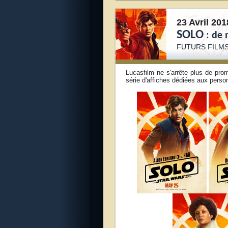
23 Avril 201
SOLO
: de 
FUTURS FILM
Lucasfilm ne s'arrête plus de pro
série d'affiches dédiées aux perso