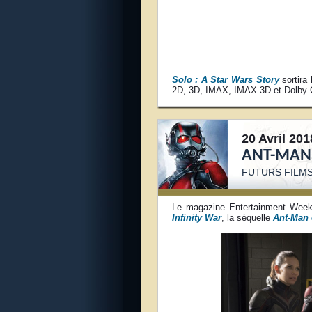
Solo : A Star Wars Story
sortira
2D, 3D, IMAX, IMAX 3D et Dolby 
20 Avril 201
ANT-MAN 
FUTURS FILM
Le magazine Entertainment Weekl
Infinity War
, la séquelle
Ant-Man 