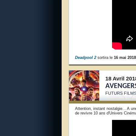
Deadpool 2
sortira le
16 mai 2018
18 Avril 201
AVENGERS
FUTURS FILM
Attention, instant nostalgie... A u
de revivre 10 ans d'Univers Ciném