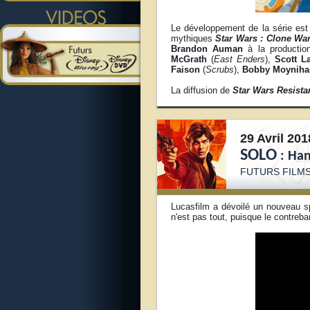
Le développement de la série est
mythiques
Star Wars : Clone Wa
Brandon Auman
à la productio
McGrath
(
East Enders
),
Scott L
Faison
(
Scrubs
),
Bobby Moyniha
La diffusion de
Star Wars Resista
29 Avril 201
SOLO
: Han
FUTURS FILMS
Lucasfilm a dévoilé un nouveau 
n'est pas tout, puisque le contreba