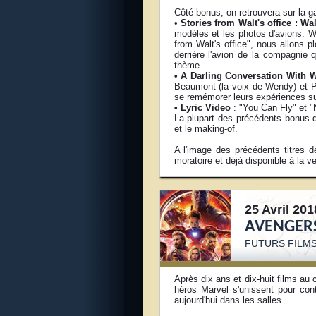
Côté bonus, on retrouvera sur la gal
•
Stories from Walt's office : Wal
modèles et les photos d'avions. Wa
from Walt's office", nous allons p
derrière l'avion de la compagnie q
thème.
• A Darling Conversation With
Beaumont (la voix de Wendy) et Pa
se remémorer leurs expériences sur
• Lyric Video
: "You Can Fly" et "
La plupart des précédents bonus 
et le making-of.
A l'image des précédents titres de
moratoire et déjà disponible à la v
25 Avril 201
AVENGERS
FUTURS FILM
Après dix ans et dix-huit films au
héros Marvel s'unissent pour con
aujourd'hui dans les salles.