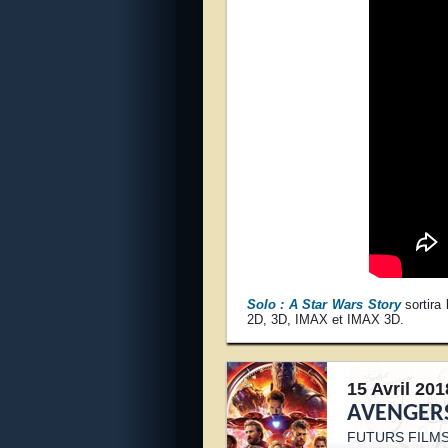
S
olo : A Star Wars Story
sortira
2D, 3D, IMAX et IMAX 3D.
15 Avril 201
AVENGERS
FUTURS FILM