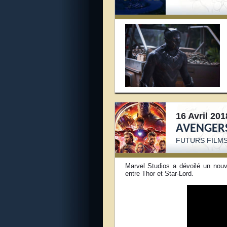
16 Avril 201
AVENGERS
FUTURS FILM
Marvel Studios a dévoilé un nou
entre Thor et Star-Lord.