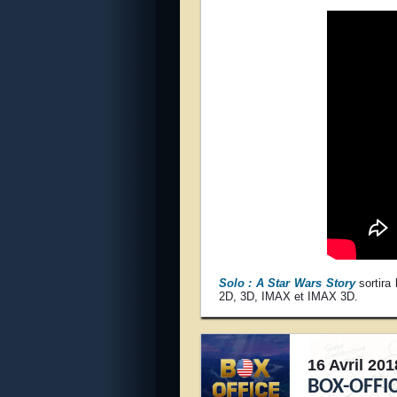
Solo : A Star Wars Story
sortira
2D, 3D, IMAX et IMAX 3D.
16 Avril 201
BOX-OFFIC