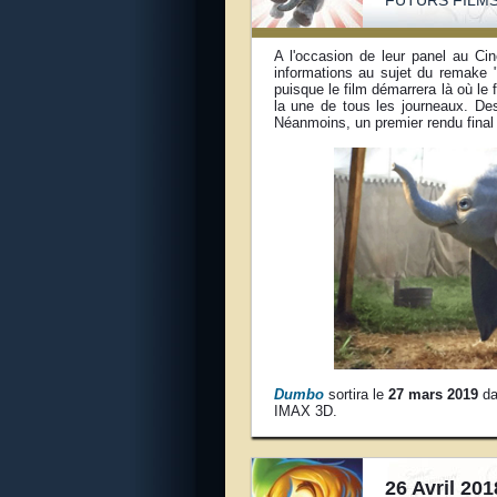
FUTURS FILMS
A l'occasion de leur panel au Ci
informations au sujet du remake 
puisque le film démarrera là où le 
la une de tous les journeaux. De
Néanmoins, un premier rendu final d
Dumbo
sortira le
27 mars 2019
da
IMAX 3D.
26 Avril 201