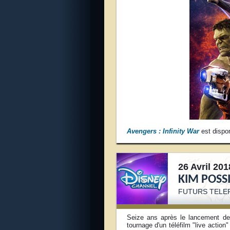
Avengers : Infinity War
est dispo
26 Avril 201
KIM POSSI
FUTURS TELE
Seize ans après le lancement de 
tournage d'un téléfilm "live action