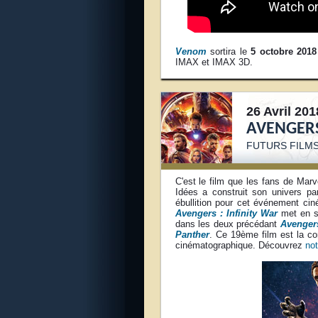
Venom
sortira le
5 octobre 2018
IMAX et IMAX 3D.
26 Avril 201
AVENGERS
FUTURS FILM
C'est le film que les fans de Mar
Idées a construit son univers pa
ébullition pour cet événement ciné
Avengers : Infinity War
met en sc
dans les deux précédant
Avenger
Panther
. Ce 19ème film est la co
cinématographique. Découvrez
not