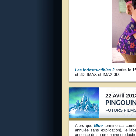
Les Indestructibles 2
sortira le
1
et 3D, IMAX et IMAX 3D.
22 Avril 201
PINGOUI
FUTURS FILMS
Alors que
Blue
termine sa carrièr
annulée sans explication), le lab
annonce de sa prochaine producti