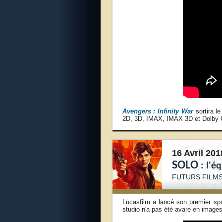
Avengers : Infinity War
sortira l
2D, 3D, IMAX, IMAX 3D et Dolby 
16 Avril 201
SOLO
: l'é
FUTURS FILM
Lucasfilm a lancé son premier sp
studio n'a pas été avare en images