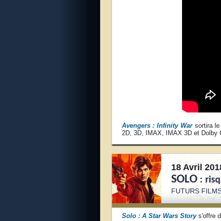
Avengers : Infinity War
sortira l
2D, 3D, IMAX, IMAX 3D et Dolby 
18 Avril 201
SOLO
: ris
FUTURS FILM
S
olo : A Star Wars Story
s'offre 