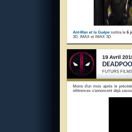
Ant-Man et la Guêpe
sortira le
6 j
3D, IMAX et IMAX 3D.
19 Avril 201
DEADPOO
FUTURS FILM
Moins d'un mois après le précéde
références s'annoncent déjà savou