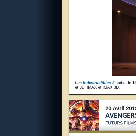
Les Indestructibles 2
sortira le
1
et 3D, IMAX et IMAX 3D.
20 Avril 201
AVENGERS
FUTURS FILM