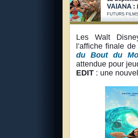
VAIANA :
FUTURS FILMS
Les Walt Disney
l'affiche finale d
du Bout du Mo
attendue pour jeud
EDIT
: une nouvel