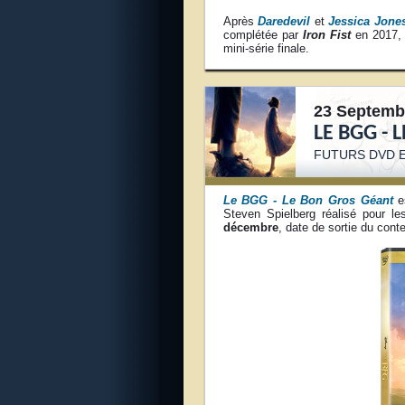
Après
Daredevil
et
Jessica Jone
complétée par
Iron Fist
en 2017, 
mini-série finale.
23 Septemb
LE BGG - 
FUTURS DVD E
Le BGG - Le Bon Gros Géant
es
Steven Spielberg réalisé pour l
décembre
, date de sortie du con