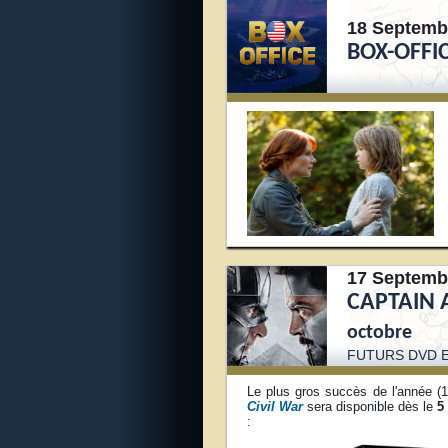
18 Septemb
BOX-OFFIC
17 Septemb
CAPTAIN A
octobre
FUTURS DVD E
Le plus gros succès de l'année (1.
Civil War
sera disponible dès le
5
: