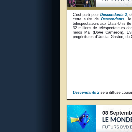
C'est parti pour
Descendants 2
, 
cette suite de
Descendants
, l
téléspectateurs aux États-Unis (le 
32 millions de téléspectateurs dan
héros Mal (
Dove Cameron
), Ev
progénitures d'Ursula, Gaston, du 
Descendants 2
sera diffusé couran
08 Septemb
LE MONDE
FUTURS DVD E