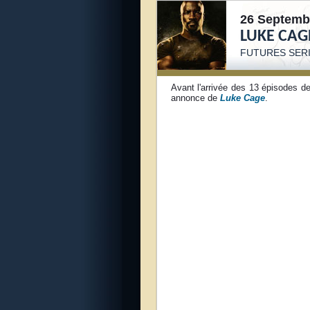
26 Septemb
LUKE CAG
FUTURES S
ER
Avant l'arrivée des 13 épisodes de
annonce de
Luke Cage
.