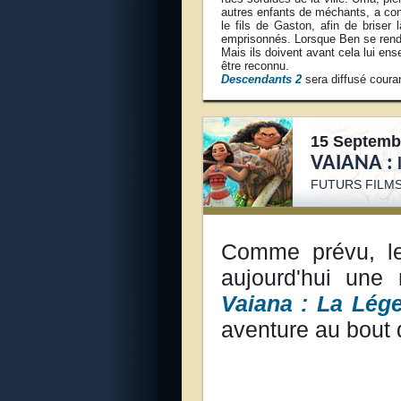
autres enfants de méchants, a cons
le fils de Gaston, afin de briser 
emprisonnés. Lorsque Ben se rend 
Mais ils doivent avant cela lui ens
être reconnu.
Descendants 2
sera diffusé couran
15 Septemb
VAIANA :
FUTURS FILMS
Comme prévu, le
aujourd'hui une
Vaiana : La Lég
aventure au bout d