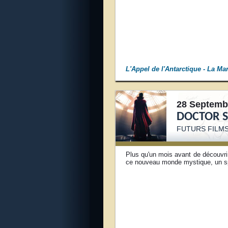
L'Appel de l'Antarctique
- La Ma
28 Septemb
DOCTOR 
FUTURS FILM
Plus qu'un mois avant de découvri
ce nouveau monde mystique, un spo