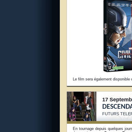
L
e film sera également disponible 
17 Septemb
DESCENDA
FUTURS TELE
En tournage depuis quelques jour