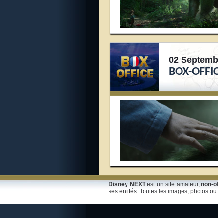
02 Septemb
BOX-OFFI
Disney NEXT
est un site amateur,
non-of
ses entités. Toutes les images, photos ou 