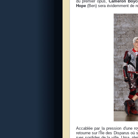
du premier opus,
Cameron Boyc
Hope
(Ben) sera évidemment de ret
Accablée par la pression d'une ro
retourne sur l'Île des Disparus où 
rues sordides de la ville. Uma, pl