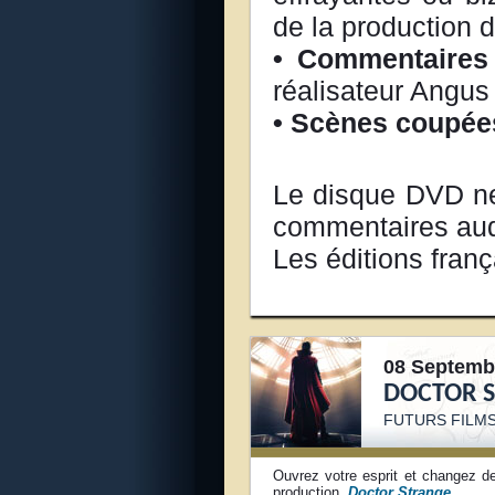
de la production d
• Commentaire
réalisateur Angus
• Scènes coupée
Le disque DVD ne 
commentaires aud
Les éditions fran
08 Septemb
DOCTOR 
FUTURS FILM
Ouvrez votre esprit et changez de 
production,
Doctor Strange
.