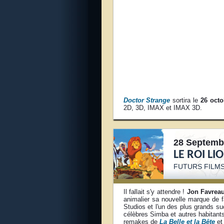
Doctor Strange
sortira le
26 octo
2D, 3D, IMAX et IMAX 3D.
28 Septemb
LE ROI LI
FUTURS FILMS
Il fallait s'y attendre !
Jon Favrea
animalier sa nouvelle marque de f
Studios et l'un des plus grands su
célèbres Simba et autres habitant
remakes de
La Belle et la Bête
e