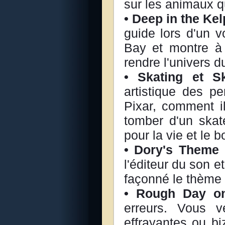
sur les animaux qu
• Deep in the Ke
guide lors d'un 
Bay et montre à q
rendre l'univers du
• Skating et 
artistique des p
Pixar, comment i
tomber d'un skat
pour la vie et le b
• Dory's Theme
l'éditeur du son e
façonné le thème 
• Rough Day o
erreurs. Vous v
effrayantes ou bi