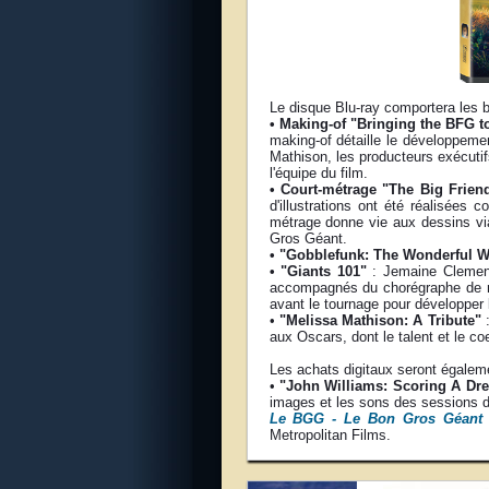
Le disque Blu-ray comportera les 
• Making-of "Bringing the BFG to
making-of détaille le développemen
Mathison, les producteurs exécut
l'équipe du film.
• Court-métrage "The Big Frien
d'illustrations ont été réalisée
métrage donne vie aux dessins via 
Gros Géant.
• "Gobblefunk: The Wonderful 
• "Giants 101"
: Jemaine Clement 
accompagnés du chorégraphe de mot
avant le tournage pour développer 
•
"Melissa Mathison: A Tribute"
:
aux Oscars, dont le talent et le co
Les achats digitaux seront égale
•
"John Williams: Scoring A Dr
images et les sons des sessions d
Le BGG - Le Bon Gros Géant
s
Metropolitan Films.