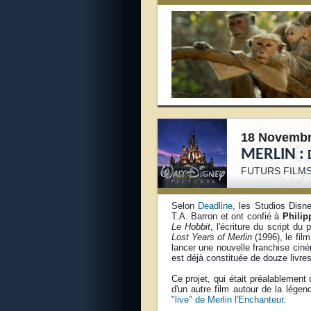
18 Novembr
MERLIN :
FUTURS FILMS
Selon
Deadline
, les Studios Disne
T.A. Barron et ont confié à
Philip
Le Hobbit
, l'écriture du script d
Lost Years of Merlin
(1996), le fil
lancer une nouvelle franchise cin
est déjà constituée de douze livres
Ce projet, qui était préalablemen
d'un autre film autour de la lég
"live" de Merlin l'Enchanteur
.