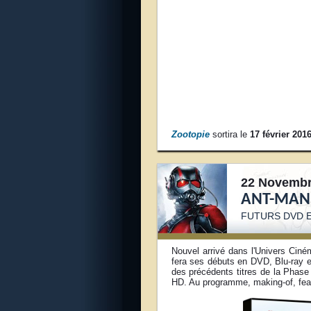
Zootopie
sortira le
17 février 201
22 Novembr
ANT-MA
FUTURS DVD E
Nouvel arrivé dans l'Univers Ciné
fera ses débuts en DVD, Blu-ray e
des précédents titres de la Phase
HD. Au programme, making-of, feat