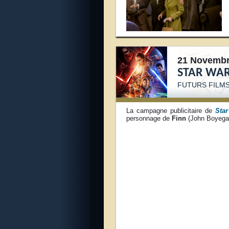
21 Novembr
STAR WAR
FUTURS FILMS
La campagne publicitaire de
Star
personnage de
Finn
(John Boyega)