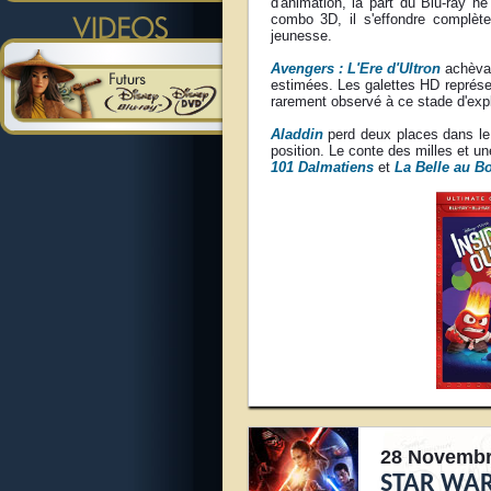
d'animation, la part du Blu-ray 
combo 3D, il s'effondre complèt
jeunesse.
Avengers : L'Ere d'Ultron
achèva 
estimées. Les galettes HD représen
rarement observé à ce stade d'expl
Aladdin
perd deux places dans le 
position. Le conte des milles et un
101 Dalmatiens
et
La Belle au B
28 Novembr
STAR WAR