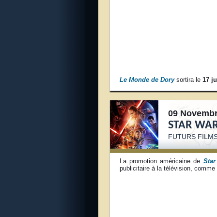
Le Monde de Dory
sortira le
17 j
09 Novembr
STAR WAR
FUTURS FILMS
La promotion américaine de
Star
publicitaire à la télévision, comm