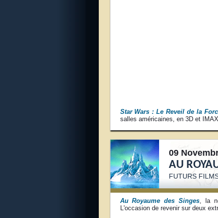
Star Wars : Le Reveil de la For
salles américaines, en 3D et IMAX
09 Novembr
AU ROYAU
FUTURS FILM
Au Royaume des Singes
, la n
L'occasion de revenir sur deux ext