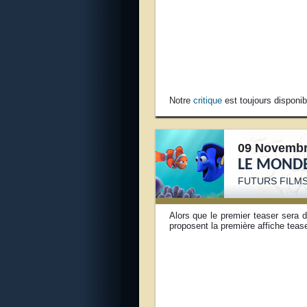
Notre
critique
est toujours disponib
09 Novembr
LE MONDE
FUTURS FILMS
Alors que le premier teaser sera 
proposent la première affiche teas