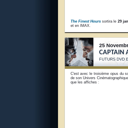
The Finest Hours
sortira le
29 ja
et en IMAX.
25 Novembr
CAPTAIN 
FUTURS DVD E
C'est avec le troisième opus du s
de son Univers Cinématographique.
que les affiches :