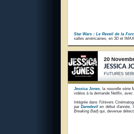
Star Wars : Le Reveil de la For
salles américaines, en 3D et IMAX
20 Novembr
JESSICA J
FUTURES S
ER
Jessica Jones
, la nouvelle série
vidéos à la demande Netlfix, avec l
Intégrée dans l'Univers Cinématog
par
Daredevil
en début d'année, l
Breaking Bad
) qui, devenue détect