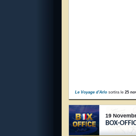
Le Voyage d'Arlo
sortira le
25 no
19 Novembr
BOX-OFFI