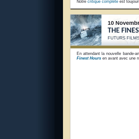
Notre
critique complèt
e
est toujour
10 Novembr
THE FINE
FUTURS FILMS
En attendant la nouvelle bande-a
Finest Hours
en avant avec une nou