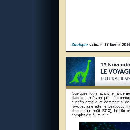
Zootopie
sortira le
17 février 201
13 Novembr
LE VOYAG
FUTURS FILMS
Quelques jours avant le lancem
d'assister à l'avant-première pari
succès critique et commercial d
l'avouer, une attente beaucoup m
d'origine en août 2013), la 16e p
complet est à lire ici :