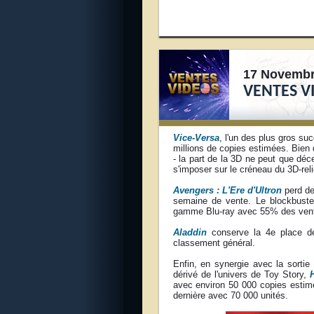
17 Novembr
VENTES V
Vice-Versa
, l'un des plus gros su
millions de copies estimées. Bien q
- la part de la 3D ne peut que déc
s'imposer sur le créneau du 3D-rel
Avengers : L'Ere d'Ultron
perd de
semaine de vente. Le blockbuster
gamme Blu-ray avec 55% des vent
Aladdin
conserve la 4e place des
classement général.
Enfin, en synergie avec la sorti
dérivé de l'univers de Toy Story,
avec environ 50 000 copies estim
dernière avec 70 000 unités.