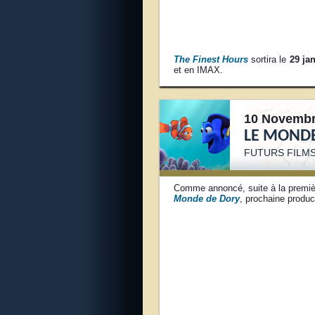
The Finest Hours
sortira le
29 ja
et en IMAX.
10 Novembr
LE MONDE
FUTURS FILMS
Comme annoncé, suite à la première
Monde de Dory
, prochaine produ