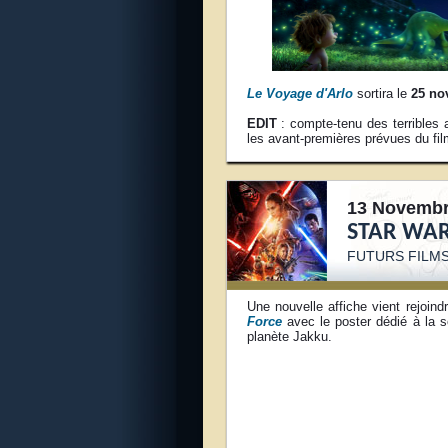
Le Voyage d'Arlo
sortira le
25 no
EDIT
: compte-tenu des terribles 
les avant-premières prévues du fil
13 Novembr
STAR WAR
FUTURS FILMS
Une nouvelle affiche vient rejoind
Force
avec le poster dédié à la 
planète Jakku.