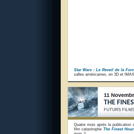
Star Wars : Le Reveil de la For
salles américaines, en 3D et IMAX
11 Novembr
THE FINE
FUTURS FILMS
Quatre mois après la publication 
film catastrophe
The Finest Hour
mois ?