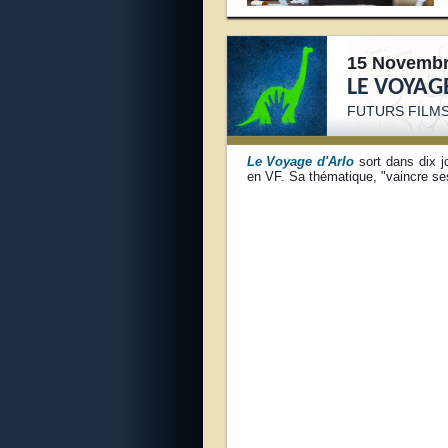
15 Novembr
LE VOYAG
FUTURS FILMS
Le Voyage d'Arlo
sort dans dix j
en VF. Sa thématique, "vaincre ses