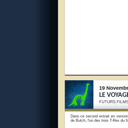
19 Novembr
LE VOYAG
FUTURS FILMS
Dans ce second extrait en versio
de Butch, l'un des trois T-Rex du f