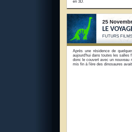
en 3D.
25 Novembr
LE VOYAG
FUTURS FILMS
Après une résidence de quelqu
aujourd'hui dans toutes les salles
donc le couvert avec un nouveau mon
mis fin à l'ère des dinosaures ava