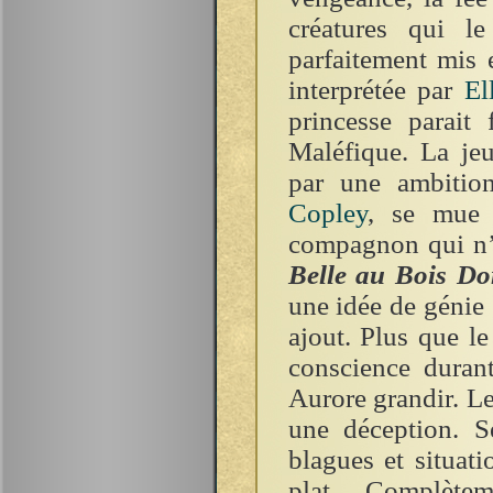
créatures qui l
parfaitement mis 
interprétée par
El
princesse parait 
Maléfique. La je
par une ambitio
Copley
, se mue 
compagnon qui n’
Belle au Bois D
une idée de génie
ajout. Plus que l
conscience duran
Aurore grandir. Le
une déception. S
blagues et situat
plat. Complèt