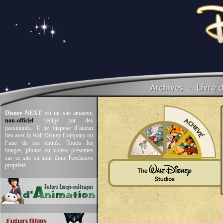
Disney NEXT
est un site amateur,
non-officiel
, rédigé par des
passionnés. Il ne dispose d’aucun
lien avec la Walt Disney Company ou
l’une de ses entités. Toutes les
images, photos ou vidéos présentes
sur ce site en sont donc l'exclusive
propriété.