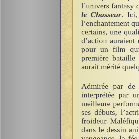
l’univers fantasy
le Chasseur
. Ici
l’enchantement que
certains, une qual
d’action auraient
pour un film qu
première bataille
aurait mérité quel
Admirée par de n
interprétée par u
meilleure perform
ses débuts, l’act
froideur. Maléfiq
dans le dessin an
vengeance, la fée