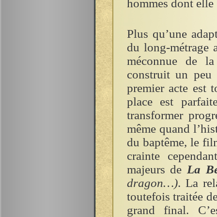
hommes dont elle es
Plus qu’une adapt
du long-métrage 
méconnue de la
construit un peu
premier acte est t
place est parfai
transformer progr
même quand l’histo
du baptême, le fil
crainte cependa
majeurs de
La Be
dragon…)
. La re
toutefois traitée 
grand final. C’e