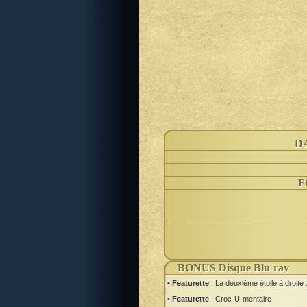
D
F
BONUS Disque Blu-ray
• Featurette
: La deuxième étoile à droite 
• Featurette
: Croc-U-mentaire