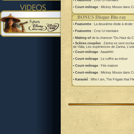
• Featurette
: Croc-U-mentaire
• Court-métrage
: Mickey Mouse dans C
BONUS Disque Blu-ray
• Featurette
: La deuxième étoile à droite 
• Featurette
: Croc-U-mentaire
• Making-of
de la chanson "Du Haut du Ci
• Scènes coupées
: Zarina se sent exclue
de Vidia, Les expériences de Zarina, L'un
• Court-métrage
: Aaaahhh
• Court-métrage
: Le coffre au trésor
• Court-métrage
: Fée maison
• Court-métrage
: Mickey Mouse dans C
• Karaoké
: Who I am, The Frigate that Fl