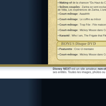
• Making-of
de la chanson "Du Haut du Ci
• Scènes coupées
: Zarina se sent exclue
de Vidia, Les expériences de Zarina, L'un
• Court-métrage
: Aaaahhh
• Court-métrage
: Le coffre au trésor
• Court-métrage
: Trop Fée : Fée maison
• Court-métrage
: Mickey Mouse dans C
• Karaoké
: Who I am, The Frigate that Fl
BONUS Disque DVD
• Featurette
: Croc-U-mentaire
• Court-métrage
: Mickey Mouse dans C
Disney NEXT
est un site amateur,
non-of
ses entités. Toutes les images, photos ou 