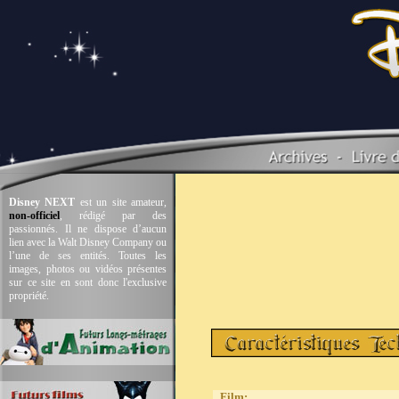
Disney NEXT
est un site amateur,
non-officiel
, rédigé par des
passionnés. Il ne dispose d’aucun
lien avec la Walt Disney Company ou
l’une de ses entités. Toutes les
images, photos ou vidéos présentes
sur ce site en sont donc l'exclusive
propriété.
Film
: