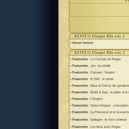
F
BONUS Disque Blu-ray 1
• Aucun bonus
BONUS Disque Blu-ray 2
• Featurette
: Le Concept de Rogue
• Featurette
: Jyn : la rebelle
• Featurette
: Cassian : l'espion
• Featurette
: K-2SO : le doïde
• Featurette
: Baze & Chirrut: les gardiens
• Featurette
: Bodhi & Saw : le pilote et le
• Featurette
: L'Empire
• Featurette
: Vision d'espoir : conceptio
• Featurette
: La Princesse et le Gouvern
•
Featurette
: Epilogue : le récit continue
• Featurette
: Les liens avec Rogue