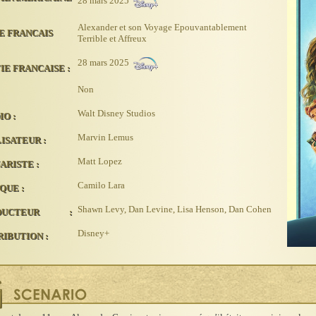
28 mars 2025
Alexander et son Voyage Epouvantablement
RE FRANCAIS
Terrible et Affreux
28 mars 2025
IE FRANCAISE :
Non
Walt Disney Studios
IO :
Marvin Lemus
ISATEUR :
Matt Lopez
ARISTE :
Camilo Lara
QUE :
Shawn Levy, Dan Levine, Lisa Henson, Dan Cohen
DUCTEUR :
Disney+
RIBUTION :