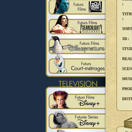
:
TIT
:
SORT
3D :
STUD
REAL
SCEN
MUSI
PRO
DIST