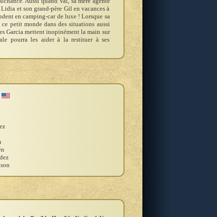
malchance. Aussi quand Val, sa mère agente
Lidia et son grand-père Gil en vacances à
rendent en camping-car de luxe ! Lorsque sa
t ce petit monde dans des situations aussi
les Garcia mettent inopinément la main sur
e pourra les aider à la restituer à ses
ez
n
én
ndez
lson