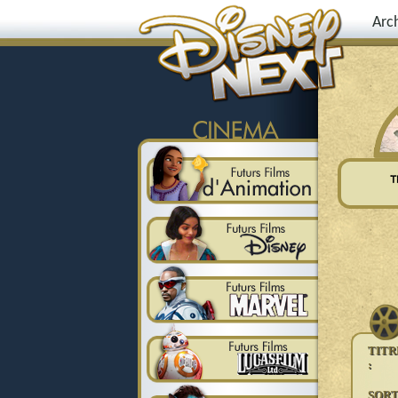
Arc
TIT
:
SORT