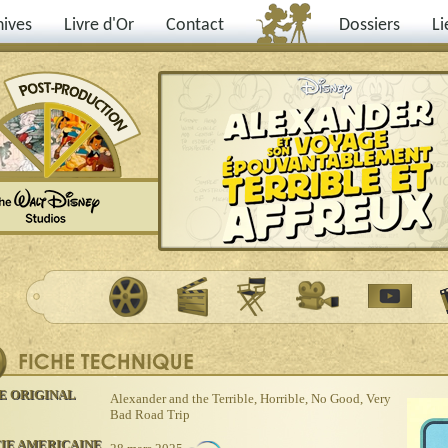
hives
Livre d'Or
Contact
Dossiers
Li
RE ORIGINAL
Alexander and the Terrible, Horrible, No Good, Very
Bad Road Trip
IE AMERICAINE