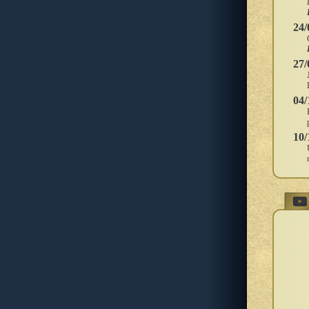
24/
27/
04/
10/