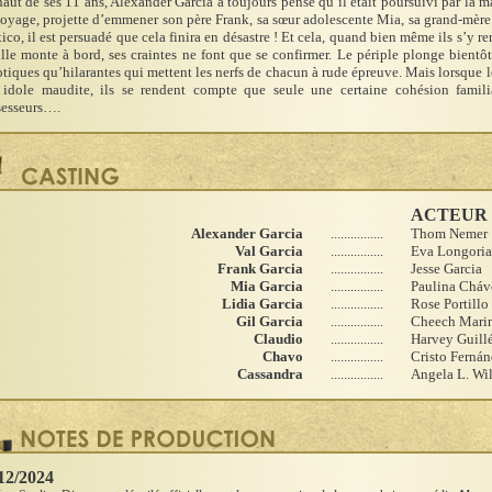
aut de ses 11 ans, Alexander Garcia a toujours pensé qu’il était poursuivi par la 
oyage, projette d’emmener son père Frank, sa sœur adolescente Mia, sa grand-mère 
co, il est persuadé que cela finira en désastre ! Et cela, quand bien même ils s’y 
lle monte à bord, ses craintes ne font que se confirmer. Le périple plonge bientô
tiques qu’hilarantes qui mettent les nerfs de chacun à rude épreuve. Mais lorsque 
idole maudite, ils se rendent compte que seule une certaine cohésion familial
sesseurs….
ACTEUR
Alexander Garcia
................
Thom Nemer
Val Garcia
................
Eva Longoria
Frank Garcia
................
Jesse Garcia
Mia Garcia
................
Paulina Cháv
Lidia Garcia
................
Rose Portillo
Gil Garcia
................
Cheech Mari
Claudio
................
Harvey Guill
Chavo
................
Cristo Ferná
Cassandra
................
Angela L. Wi
12/2024