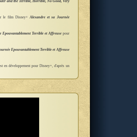
der and the Terrible, Horrible, No Good, Very
ur le film Disney+
Alexandre et sa Journée
e Epouvantablement Terrible et Affreuse
pour
ournée Epouvantablement Terrible et Affreuse
st en développement pour Disney+, d'après un