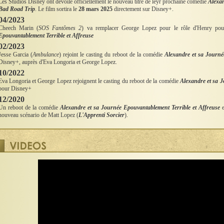
Les Studios Disney ont dévoilé officiellement le nouveau titre de leyr prochaine comédie
Alexan
Bad Road Trip
. Le film sortira le
28 mars 2025
directement sur Disney+.
04/2023
Cheech Marin (
SOS Fantômes 2
) va remplacer George Lopez pour le rôle d'Henry po
Epouvantablement Terrible et Affreuse
02/2023
Jesse Garcia (
Ambulance
) rejoint le casting du reboot de la comédie
Alexandre et sa Journé
Disney+, auprès d'Eva Longoria et George Lopez.
10/2022
Eva Longoria et George Lopez rejoignent le casting du reboot de la comédie
Alexandre et sa J
pour Disney+
12/2020
Un reboot de la comédie
Alexandre et sa Journée Epouvantablement Terrible et Affreuse
e
nouveau scénario de Matt Lopez (
L'Apprenti Sorcier
).