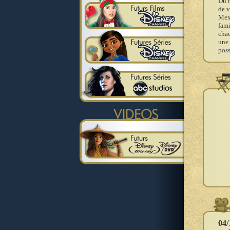
Du h
de v
Mexi
fami
chao
une 
pos
04/