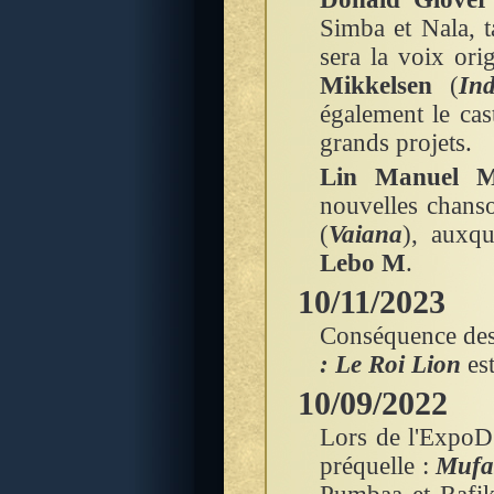
Simba et Nala, 
sera la voix ori
Mikkelsen
(
In
également le cas
grands projets.
Lin Manuel M
nouvelles chanso
(
Vaiana
), auxqu
Lebo M
.
10/11/2023
Conséquence des 
: Le Roi Lion
es
10/09/2022
Lors de l'ExpoD2
préquelle :
Mufas