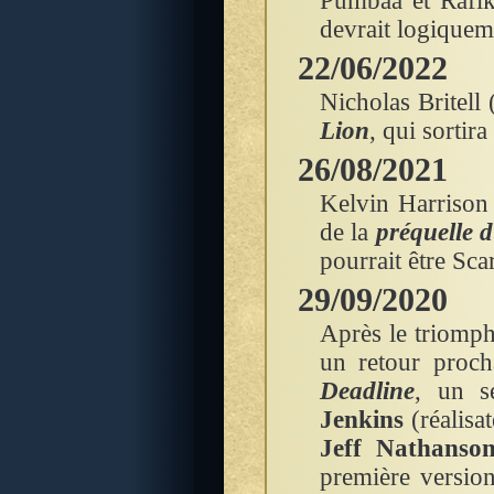
Pumbaa et Rafiki
devrait logiquem
22/06/2022
Nicholas Britell 
Lion
, qui sortir
26/08/2021
Kelvin Harrison 
de la
préquelle 
pourrait être Sca
29/09/2020
Après le triomp
un retour proch
Deadline
, un s
Jenkins
(réalisa
Jeff Nathanso
première version