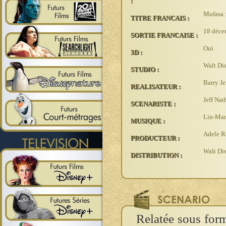
:
Mufasa 
TITRE FRANCAIS :
18 déc
SORTIE FRANCAISE :
Oui
3D :
Walt Di
STUDIO :
Barry J
REALISATEUR :
Jeff Na
SCENARISTE :
Lin-Man
MUSIQUE :
Adele R
PRODUCTEUR :
Walt Di
DISTRIBUTION :
Relatée sous form