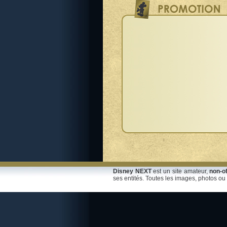
Disney NEXT
est un site amateur,
non-of
ses entités. Toutes les images, photos ou 