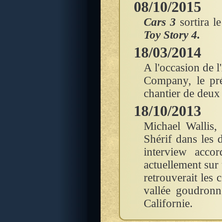
08/10/2015
Cars 3
sortira l
Toy Story 4
.
18/03/2014
A l'occasion de 
Company, le pré
chantier de deux 
18/10/2013
Michael Wallis,
Shérif dans les 
interview acc
actuellement sur
retrouverait les
vallée goudronn
Californie.