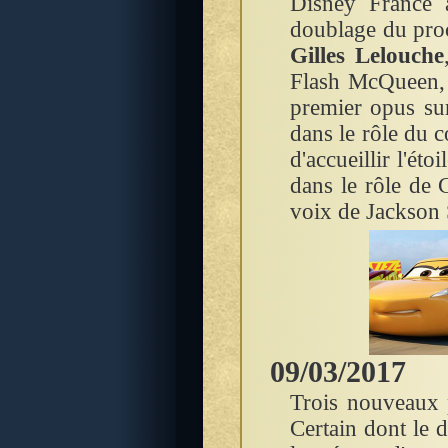
Disney France a
doublage du proc
Gilles Lelouche
Flash McQueen, M
premier opus sur
dans le rôle du c
d'accueillir l'ét
dans le rôle de 
voix de Jackson
09/03/2017
Trois nouveaux p
Certain dont le 