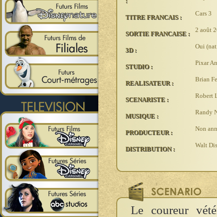
:
Cars 3
TITRE FRANCAIS :
2 août 
SORTIE FRANCAISE :
Oui (nat
3D :
Pixar A
STUDIO :
Brian F
REALISATEUR :
Robert 
SCENARISTE :
Randy 
MUSIQUE :
Non an
PRODUCTEUR :
Walt Di
DISTRIBUTION :
Le coureur vété