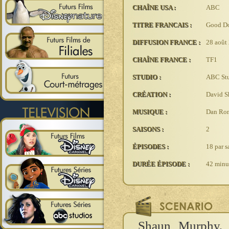
CHAÎNE USA :
ABC
TITRE FRANCAIS :
Good Do
DIFFUSION FRANCE :
28 août 
CHAÎNE FRANCE :
TF1
STUDIO :
ABC St
CRÉATION :
David S
MUSIQUE :
Dan Ro
SAISONS :
2
ÉPISODES :
18 par s
DURÉE ÉPISODE :
42 minu
Shaun Murphy, u