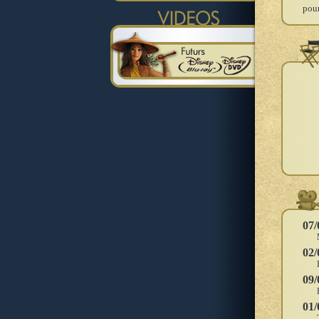
pour
07/
02/
09/
01/