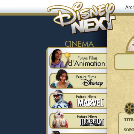
Arc
TITR
SORT