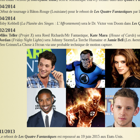
04/2014
Début de tournage à Bâton-Rouge (Louisiane) pour le reboot de
Les Quatre Fantastiques
par l
04/2014
Toby Kebbell (
La Planète des Singes : L'Affrontement
) sera le Dr. Victor von Doom dans
Les 
02/2014
Miles Teller
(
Projet X
) sera Reed Richards/Mr Fantastique,
Kate Mara
(
House of Cards
) s
Jordan
(
Friday Night Lights
) sera Johnny Storm/La Torche Humaine et
Jamie Bell
(
Les Avent
Ben Grimm/La Chose à l'écran via une probable technique de motion capture.
11/2013
Le reboot de
Les Quatre Fantastiques
est repoussé au 19 juin 2015 aux Etats-Unis.