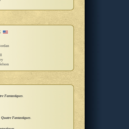
R
Jordan
ll
ey
elson
re Fantastiques
.
 Quatre Fantastiques
.
ntastiques
.