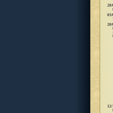
28/
03/
20/
12/