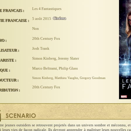
Les 4 Fantastiques
E FRANCAIS :
5 août 2015
IE FRANCAISE :
Non
20th Century Fox
IO :
Josh Trank
ISATEUR :
Simon Kinberg, Jeremy Slater
ARISTE :
Marco Beltrami, Philip Glass
QUE :
Simon Kinberg, Matthieu Vaughn, Gregory Goodman
UCTEUR :
20th Century Fox
RIBUTION :
re jeunes outsiders se retrouvent projetés dans un univers sombre et méconnu, e
i leurs vies de façon radicale. Ils devront apprendre à maîtriser leurs nouvelles c