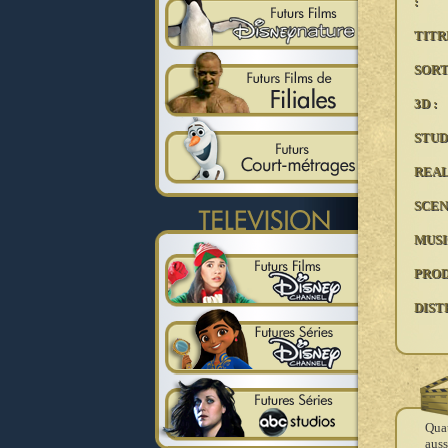
:
TITR
SORT
3D :
STUD
REAL
SCEN
MUSI
PROD
DIST
Quat
auss