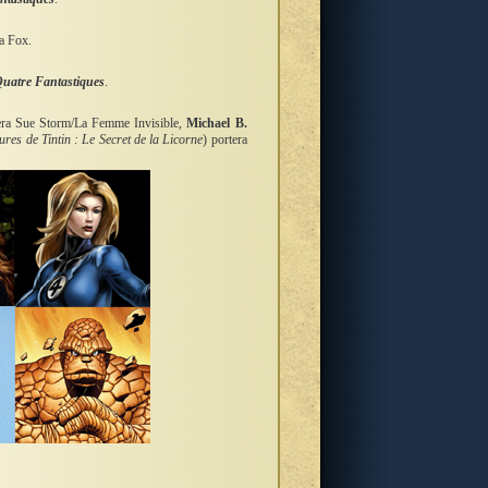
a Fox.
Quatre Fantastiques
.
era Sue Storm/La Femme Invisible,
Michael B.
ures de Tintin : Le Secret de la Licorne
) portera