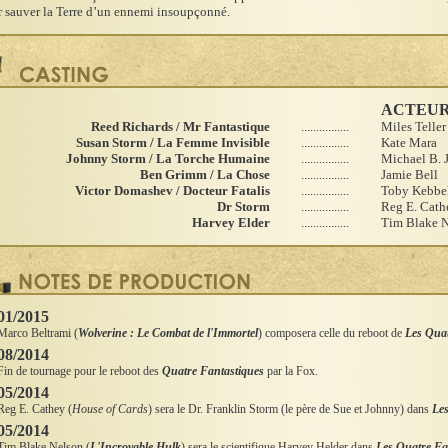
 sauver la Terre d’un ennemi insoupçonné.
ACTEU
Reed Richards / Mr Fantastique
................
Miles Teller
Susan Storm / La Femme Invisible
................
Kate Mara
Johnny Storm / La Torche Humaine
................
Michael B. 
Ben Grimm / La Chose
................
Jamie Bell
Victor Domashev / Docteur Fatalis
................
Toby Kebbe
Dr Storm
................
Reg E. Cath
Harvey Elder
................
Tim Blake N
01/2015
Marco Beltrami (
Wolverine : Le Combat de l'Immortel
) composera celle du reboot de
Les Quat
08/2014
Fin de tournage pour le reboot des
Quatre Fantastiques
par la Fox.
05/2014
Reg E. Cathey (
House of Cards
) sera le Dr. Franklin Storm (le père de Sue et Johnny) dans
Les
05/2014
Tim Blake Nelson (
L'Incroyable Hulk
) sera le scientifique Harvey Helder dans
Les Quatre Fa