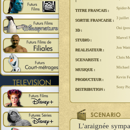
:
Spider-
TITRE FRANCAIS :
3 juille
SORTIE FRANCAISE :
Oui (pos
3D :
Marvel S
STUDIO :
Jon Watt
REALISATEUR :
Chris M
SCENARISTE :
Michael
MUSIQUE :
Kevin Fe
PRODUCTEUR :
Sony Pic
DISTRIBUTION :
L'araignée sympa 