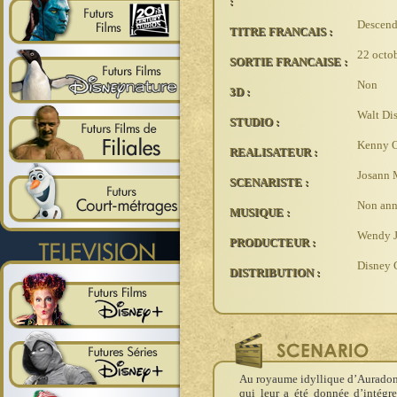
:
Descend
TITRE FRANCAIS :
22 octo
SORTIE FRANCAISE :
Non
3D :
Walt Di
STUDIO :
Kenny O
REALISATEUR :
Josann 
SCENARISTE :
Non an
MUSIQUE :
Wendy J
PRODUCTEUR :
Disney 
DISTRIBUTION :
Au royaume idyllique d’Auradon, 
qui leur a été donnée d’intégre