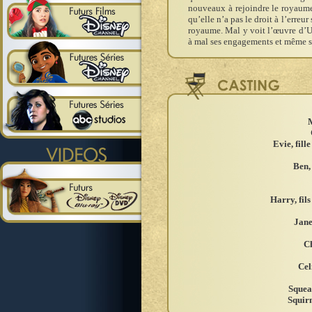
nouveaux à rejoindre le royaume e
qu’elle n’a pas le droit à l’erreu
royaume. Mal y voit l’œuvre d’U
à mal ses engagements et même ses
M
Evie, fill
Ben, 
Harry, fil
Jane
Ch
Cel
Squea
Squir