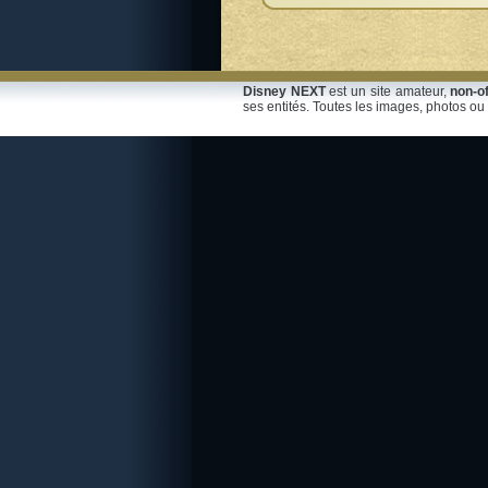
Disney NEXT
est un site amateur,
non-of
ses entités. Toutes les images, photos ou 