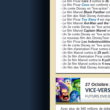
- Le film Pixar
Cars 3
sortira le
26 
- Le film Pixar
Coco
est confirmé
-
Un conte Disney en "live-action" 
- Le film Marvel
Black Panther
est
- Le film des Walt Disney Animati
- Le film Pixar
Toy Story 4
est re
- Le film Marvel
Ant-Man and the
- Un 2e conte Disney en "live acti
- Le film Marvel
Captain Marvel
es
- Un 3e conte Disney en "live act
- Le nouveau film des DisneyToon 
- Le film Pixar
Les Indestructible
- Un 4e conte Disney en "live act
- Un film d'animation Pixar sortira 
- Un film Marvel sortira le
29 avril
- Un 2e film d'animation Pixar sorti
- Un 2e film Marvel sortira le
8 juil
- Un 3e film Marvel sortira le
4 no
- Un film des Walt Disney Animatio
27 Octobre 
VICE-VER
FUTURS DVD
Avec plus de 840 millions de doll