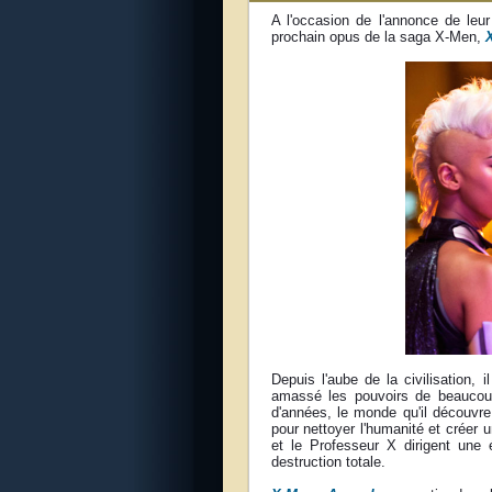
A l'occasion de l'annonce de leu
prochain opus de la saga X-Men,
Depuis l'aube de la civilisation
amassé les pouvoirs de beaucoup 
d'années, le monde qu'il découvre
pour nettoyer l'humanité et créer u
et le Professeur X dirigent une
destruction totale.