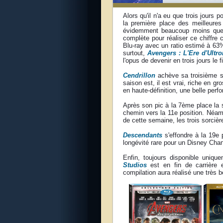
Alors qu'il n'a eu que trois jours 
la première place des meilleure
évidemment beaucoup moins que l
complète pour réaliser ce chiffre 
Blu-ray avec un ratio estimé à 63%
surtout,
Avengers : L'Ere d'Ultro
l'opus de devenir en trois jours le 
Cendrillon
achève sa troisième s
saison est, il est vrai, riche en 
en haute-définition, une belle perf
Après son pic à la 7ème place la
chemin vers la 11e position. Néamo
de cette semaine, les trois sorcièr
Descendants
s'effondre à la 19e 
longévité rare pour un Disney Cha
Enfin, toujours disponible uniqu
Studios
est en fin de carrière e
compilation aura réalisé une très 