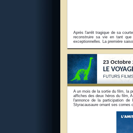
Après l'arrêt tragique de sa cour
reconstruire sa vie en tant que
exceptionnelles. La première sais
23 Octobre 
LE VOYAG
FUTURS FILMS
A un mois de la sortie du film, la
affiches des deux héros du film, Ar
l'annonce de la participation de 
Styracausaure ornant ses cornes d