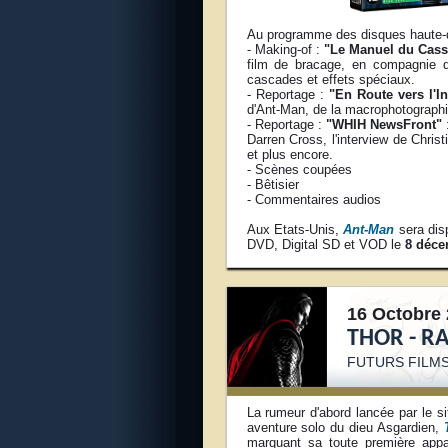
Au programme des disques haute-dé
- Making-of :
"Le Manuel du Cass
film de bracage, en compagnie d
cascades et effets spéciaux.
- Reportage :
"En Route vers l'In
d'Ant-Man, de la macrophotographie
- Reportage :
"WHIH NewsFront"
:
Darren Cross, l'interview de Chris
et plus encore.
- Scènes coupées
- Bêtisier
- Commentaires audios
Aux Etats-Unis,
Ant-Man
sera disp
DVD, Digital SD et VOD le
8 déce
16 Octobre 
THOR - R
FUTURS FILM
La rumeur d'abord lancée par le s
aventure solo du dieu Asgardien,
marquant sa toute première appa