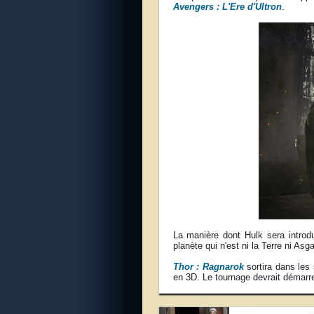
Avengers : L'Ere d'Ultron
.
La manière dont Hulk sera introd
planète qui n'est ni la Terre ni Asg
Thor : Ragnarok
sortira dans les 
en 3D. Le tournage devrait démarr