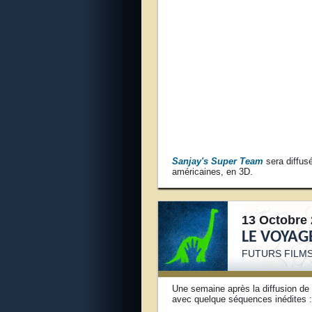
Sanjay's Super Team
sera diffus
américaines, en 3D.
13 Octobre 
LE VOYAG
FUTURS FILMS
Une semaine après la diffusion de
avec quelque séquences inédites :