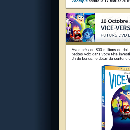
Zootopie
sortira le
17 février 201
10 Octobre 
VICE-VER
FUTURS DVD
Avec près de 800 millions de doll
petites voix dans votre tête invest
3h de bonus, le détail du contenu