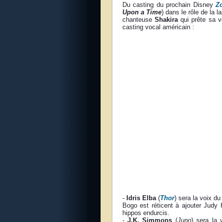
Du casting du prochain Disney
Z
Upon a Time
) dans le rôle de la 
chanteuse
Shakira
qui prête sa vo
casting vocal américain :
-
Idris Elba
(
Thor
) sera la voix d
Bogo est réticent à ajouter Judy 
hippos endurcis.
-
J.K. Simmons
(
Juno
) sera la 