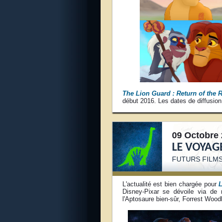
The Lion Guard : Return of the 
début 2016. Les dates de diffusio
09 Octobre 
LE VOYAG
FUTURS FILMS
L'actualité est bien chargée pour
Disney-Pixar se dévoile via de 
l'Aptosaure bien-sûr, Forrest Woo