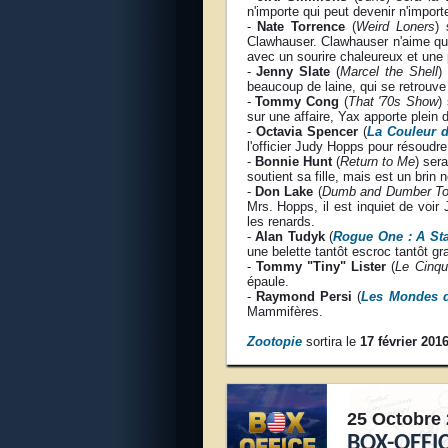
n'importe qui peut devenir n'importe
-
Nate Torrence
(
Weird Loners
) 
Clawhauser. Clawhauser n'aime que
avec un sourire chaleureux et une 
-
Jenny Slate
(
Marcel the Shell
)
beaucoup de laine, qui se retrouve
-
Tommy Cong
(
That '70s Show
)
sur une affaire, Yax apporte plein 
-
Octavia Spencer
(
La Couleur 
l'officier Judy Hopps pour résoudre
-
Bonnie Hunt
(
Return to Me
) ser
soutient sa fille, mais est un bri
-
Don Lake
(
Dumb and Dumber T
Mrs. Hopps, il est inquiet de voir
les renards.
-
Alan Tudyk
(
Rogue One : A Sta
une belette tantôt escroc tantôt g
-
Tommy "Tiny" Lister
(
Le Cinq
épaule.
-
Raymond Persi
(
Les Mondes 
Mammifères.
Zootopie
sortira le
17 février 201
25 Octobre 
BOX-OFFIC