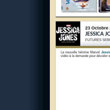
23 Octobre 
JESSICA J
FUTURES S
ER
La nouvelle héroïne Marvel
Jessi
vidéo à la demande pour dévoiler 