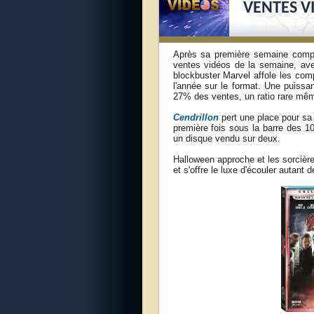
VENTES V
Après sa première semaine comp
ventes vidéos de la semaine, ave
blockbuster Marvel affole les com
l'année sur le format. Une puiss
27% des ventes, un ratio rare mêm
Cendrillon
pert une place pour sa 
première fois sous la barre des 1
un disque vendu sur deux.
Halloween approche et les sorcière
et s'offre le luxe d'écouler autan