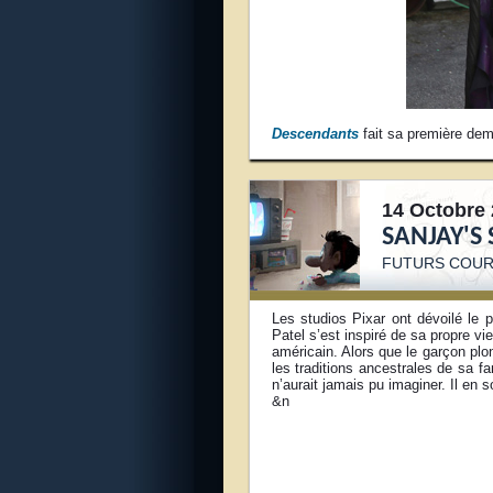
Descendants
fait sa première dem
14 Octobre 
SANJAY'S
FUTURS COUR
Les studios Pixar ont dévoilé le p
Patel s’est inspiré de sa propre vie
américain. Alors que le garçon plo
les traditions ancestrales de sa fa
n’aurait jamais pu imaginer. Il en 
&n