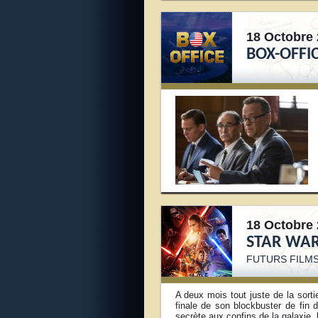
18 Octobre 
BOX-OFFIC
18 Octobre 
STAR WAR
FUTURS FILMS
A deux mois tout juste de la sort
finale de son blockbuster de fin 
secrète aux confins de la galaxie,