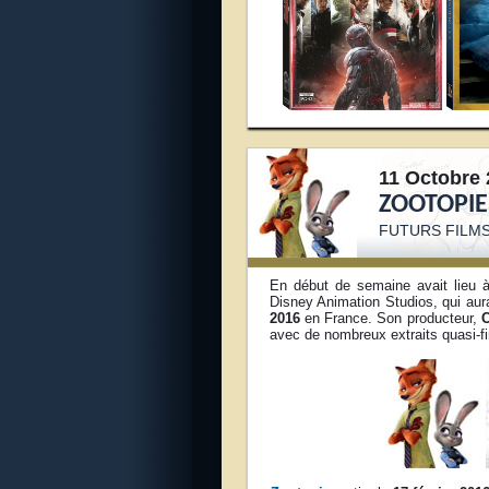
11 Octobre 
ZOOTOPIE
FUTURS FILMS
En début de semaine avait lieu à
Disney Animation Studios, qui aur
2016
en France. Son producteur,
C
avec de nombreux extraits quasi-f