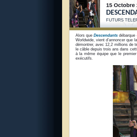
15 Octobre 
DESCENDA
FUTURS TELE
Alors que
Descendants
débarque d
Worldwide, vient d’annoncer que la 
démontrer, avec 12,2 millions de té
le câble depuis trois ans dans cett
à la même équipe que le premie
exécutifs.