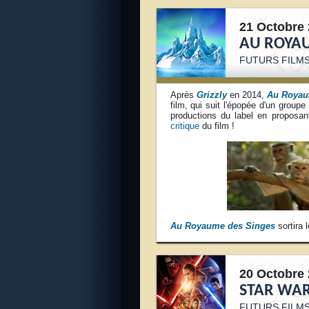
21 Octobre 
AU ROYAU
FUTURS FILM
Après
Grizzly
en 2014,
Au Royau
film, qui suit l'épopée d'un group
productions du label en proposan
critique
du film !
Au Royaume des Singes
sortira 
20 Octobre 
STAR WAR
FUTURS FILMS