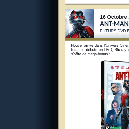
16 Octobre 
ANT-MA
FUTURS DVD E
Nouvel arrivé dans l'Univers Ciné
fera ses débuts en DVD, Blu-ray 
s'offre de méga-bonus :