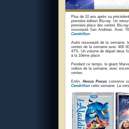
Plus de 10 ans après sa précédente
première édition Blu-ray. Un retou
première place des ventes Blu-ray 
nouveauté
San Andreas
. Avec 70
Cendrillon
.
Autre nouveauté de la semaine, le
ventes de la semaine avec 400 000
47%. Un volume de départ deux fo
à la 10ème place.
Pendant ce temps, le géant Marv
vidéos de la semaine, avec encor
ventes.
Enfin,
Hocus Pocus
conserve sa
Cendrillon
cette semaine. La versi