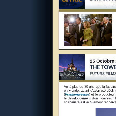
25 Octobre 
THE TOW
FUTURS FILMS
Voilà plus de 20 ans que la fascin
en Floride, avant d'avoir été décli
(
Frankenweenie
) et le producteur
le développement d'un nouveau fil
scénariste est activement recherché