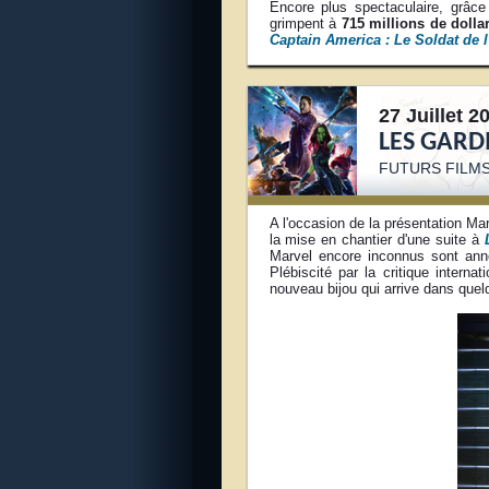
Encore plus spectaculaire, grâce
grimpent à
715 millions de dolla
Captain America : Le Soldat de l
27 Juillet 2
LES GARD
FUTURS FILM
A l'occasion de la présentation Ma
la mise en chantier d'une suite à
Marvel encore inconnus sont ann
Plébiscité par la critique inter
nouveau bijou qui arrive dans quel