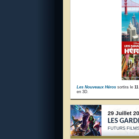
Les Nouveaux Héros
sortira le
11
en 3D.
29 Juillet 2
LES GARDI
FUTURS FILM