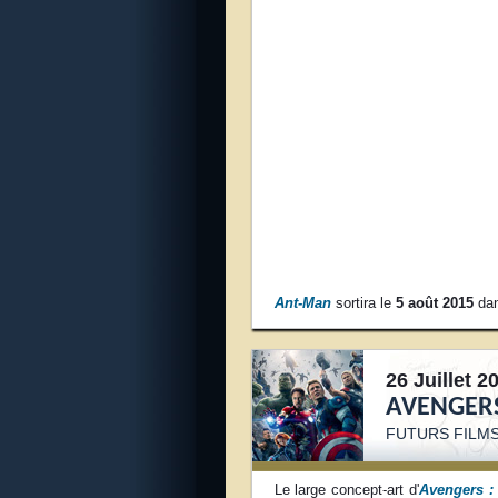
Ant-Man
sortira le
5 août 2015
dan
26 Juillet 2
AVENGERS
FUTURS FILM
Le large concept-art d'
Avengers :