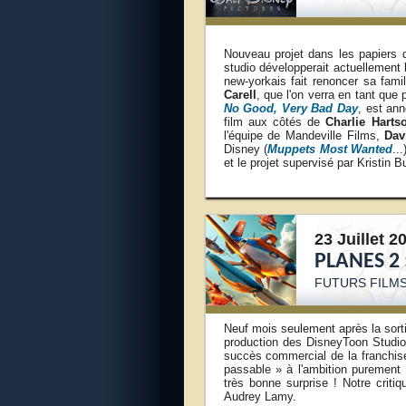
Nouveau projet dans les papiers
studio développerait actuellement
new-yorkais fait renoncer sa famil
Carell
, que l'on verra en tant qu
No Good, Very Bad Day
, est ann
film aux côtés de
Charlie Harts
l'équipe de Mandeville Films,
Dav
Disney (
Muppets Most Wanted
..
et le projet supervisé par Kristin Bu
23 Juillet 2
PLANES 2 
FUTURS FILMS
Neuf mois seulement après la sorti
production des DisneyToon Studio
succès commercial de la franchise,
passable » à l'ambition purement
très bonne surprise ! Notre criti
Audrey Lamy.