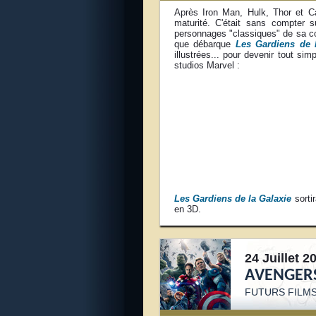
Après Iron Man, Hulk, Thor et Ca
maturité. C'était sans compter 
personnages "classiques" de sa co
que débarque
Les Gardiens de 
illustrées... pour devenir tout si
studios Marvel :
Les Gardiens de la Galaxie
sorti
en 3D.
24 Juillet 2
AVENGERS
FUTURS FILM