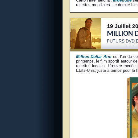
Carton international,
Maléfique
ser
recettes mondiales. Le dernier film
19 Juillet 2
MILLION
FUTURS DVD E
Million Dollar Arm
est l'un de ce
printemps, le film sportif autour d
recettes locales. L'œuvre menée
Etats-Unis, juste à temps pour la