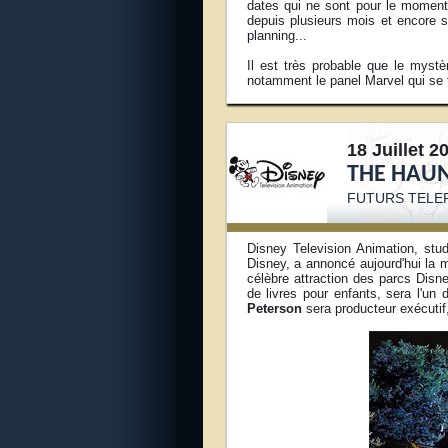
dates qui ne sont pour le moment 
depuis plusieurs mois et encore s
planning...
Il est très probable que le myst
notamment le panel Marvel qui se 
18 Juillet 2
THE HAU
FUTURS TELE
Disney Television Animation, stu
Disney, a annoncé aujourd'hui la
célèbre attraction des parcs Dis
de livres pour enfants, sera l'un 
Peterson
sera producteur exécutif,