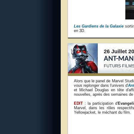
Les Gardiens de la Galaxie
sorti
en 3D.
26 Juillet 2
ANT-MAN
FUTURS FILM
Alors que le panel de Marvel St
vous replonger dans l'univers d'
An
et Michael Douglas en tête d'af
nouvelles, après des semaines de r
EDIT
: la participation d'
Evangeli
Marvel, dans les rôles respecti
Yellowjacket, le méchant du film.