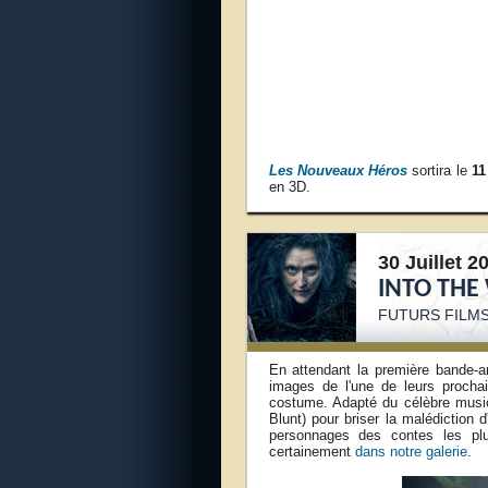
Les Nouveaux Héros
sortira le
11
en 3D.
30 Juillet 2
INTO THE
FUTURS FILMS
En attendant la première bande-an
images de l'une de leurs procha
costume. Adapté du célèbre music
Blunt) pour briser la malédiction
personnages des contes les plu
certainement
dans notre galerie
.