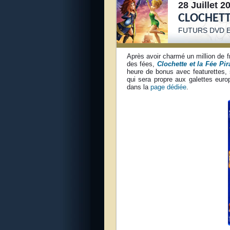
28 Juillet 2
CLOCHETTE
FUTURS DVD E
Après avoir charmé un million de f
des fées,
Clochette et la Fée Pir
heure de bonus avec featurettes,
qui sera propre aux galettes eur
dans la
page dédiée
.