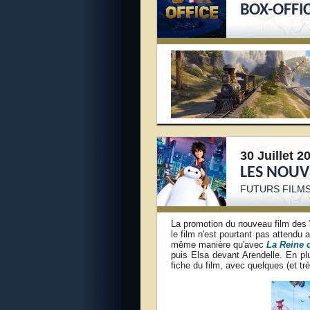
BOX-OFFI
30 Juillet 2
LES NOUV
FUTURS FILMS
La promotion du nouveau film des
le film n'est pourtant pas attendu
même manière qu'avec
La Reine 
puis Elsa devant Arendelle. En p
fiche du film, avec quelques (et t