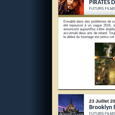
PIRATES 
FUTURS FILMS
Ensablé dans des problèmes de scén
été repoussé à un vague 2016, alo
annoncent aujourd'hui s'être établi
accumulé deux ans de retard. Tou
le début du tournage est prévu cet
23 Juillet 2
Brooklyn 
FUTURS FILMS