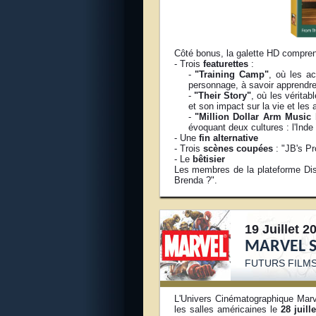
Côté bonus, la galette HD compre
- Trois
featurettes
:
-
"Training Camp"
, où les a
personnage, à savoir apprendre
-
"Their Story"
, où les véritab
et son impact sur la vie et les 
-
"Million Dollar Arm Music
évoquant deux cultures : l'Inde 
- Une
fin alternative
- Trois
scènes coupées
: "JB's Pr
- Le
bêtisier
Les membres de la plateforme Di
Brenda ?".
19 Juillet 2
MARVEL 
FUTURS FILM
L'Univers Cinématographique Marve
les salles américaines le
28 juill