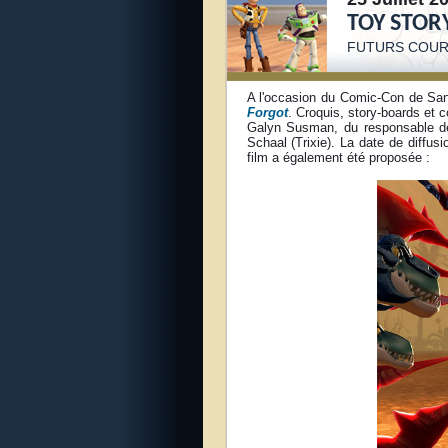
TOY STORY
FUTURS COUR
A l'occasion du Comic-Con de San 
Forgot
. Croquis, story-boards et c
Galyn Susman, du responsable de
Schaal (Trixie). La date de diffus
film a également été proposée :