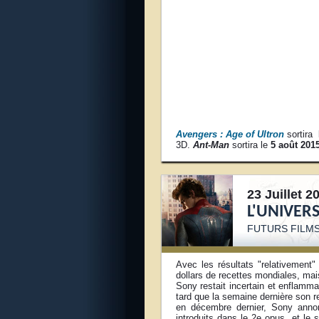
Avengers : Age of Ultron
sortira
3D.
Ant-Man
sortira le
5 août 201
23 Juillet 2
L'UNIVER
FUTURS FILM
Avec les résultats "relativement
dollars de recettes mondiales, mais
Sony restait incertain et enflamma
tard que la semaine dernière son re
en décembre dernier, Sony annonç
introduits dans le 2e opus, et le