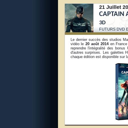
21 Juillet 2
CAPTAIN 
3D
FUTURS DVD E
Le dernier succès des studios Ma
vidéo le
20 août 2014
en France 
reprendre l'intégralité des bonu
d'autres surprises. Les galettes
chaque édition est disponible sur 