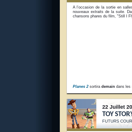
A l’occasion de la sortie en sall
nouveaux extraits de la suite. Da
chansons phares du film, "Still I F
Planes 2
sortira
demain
dans les 
22 Juillet 2
TOY STOR
FUTURS COUR