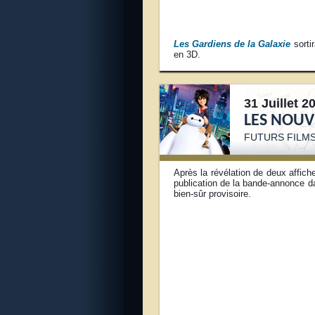
Les Gardiens de la Galaxie
sorti
en 3D.
31 Juillet 2
LES NOUV
FUTURS FILMS
Après la révélation de deux affic
publication de la bande-annonce da
bien-sûr provisoire.