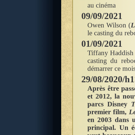
au cinéma
09/09/2021
Owen Wilson (
L
le casting du re
01/09/2021
Tiffany Haddish 
casting du reb
démarrer ce mois
29/08/2020/h
Après être pass
et 2012, la nou
parcs Disney
T
premier film,
L
en 2003 dans u
principal. Un 