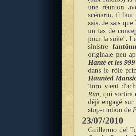
une réunion ave
scénario. Il faut
sais. Je sais que
un tas de concep
pour la suite". L
sinistre
fantôm
originale peu a
Hanté et les 99
dans le rôle pri
Haunted Mansi
Toro vient d'ac
Rim
, qui sortira
déjà engagé sur
stop-motion de
P
23/07/2010
Guillermo del To