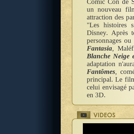
Comic Con de Sa
un nouveau fil
attraction des p
"Les histoires 
Disney. Après t
personnages ou 
Fantasia
, Malé
Blanche Neige e
adaptation n'au
Fantômes
, com
principal. Le fi
celui envisagé p
en 3D.