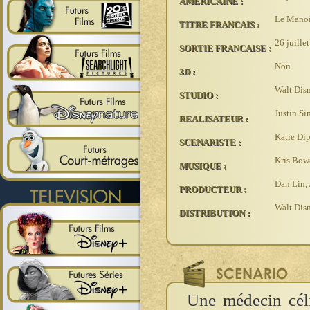
AMERICAINE :
Le Manoi
TITRE FRANCAIS :
26 juille
SORTIE FRANCAISE :
Non
3D :
Walt Dis
STUDIO :
Justin Si
REALISATEUR :
Katie Di
SCENARISTE :
Kris Bow
MUSIQUE :
Dan Lin, 
PRODUCTEUR :
Walt Dis
DISTRIBUTION :
Une médecin céli