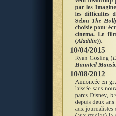
veut beaucoup p
par les Imagine
les difficultés
Selon
The Holl
choisie pour écr
cinéma. Le fi
(
Aladdin
)).
10/04/2015
Ryan Gosling (
D
Haunted Mansi
10/08/2012
Annoncée en gr
laissée sans nouv
parcs Disney, b
depuis deux ans
aux journalistes
(aux studios) la 