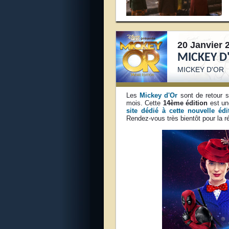
20 Janvier 
MICKEY D
MICKEY D'OR
Les
Mickey d'Or
sont de retour 
mois. Cette
14ème édition
est un
site dédié à cette nouvelle édi
Rendez-vous très bientôt pour la r