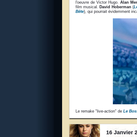
l'oeuvre de Victor Hugo.
Alan Me
film musical.
David Hoberman
(
L
Bête
), qui pourrait évidemment in
Le remake "live-action" de
Le Bos
16 Janvier 