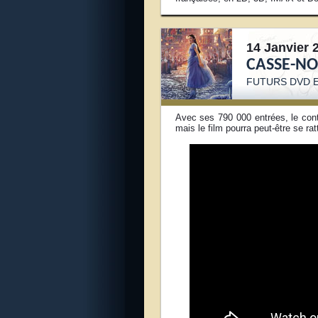
14 Janvier 
CASSE-NO
FUTURS DVD E
Avec ses 790 000 entrées, le con
mais le film pourra peut-être se rat