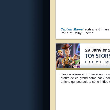
Captain Marvel
sortira le
6 mars
IMAX et Dolby Cinema.
29 Janvier 
TOY STORY
FUTURS FILMS
Grande absente du précédent opus
profité de ce grand come-back po
affiche qui poursuit la série initié