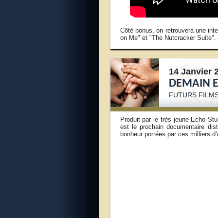
Côté bonus, on retrouvera une inte
on Me" et "The Nutcracker Suite".
14 Janvier 
DEMAIN E
FUTUR
S FILMS
Produit par le très jeune Echo St
est le prochain documentaire dis
bonheur portées par ces milliers 