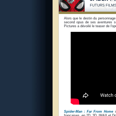
FUTURS FILM
Alors que le destin du personnage
second opus de ses aventures so
Pictures a dévoilé le teaser de l'op
Spider-Man : Far From Home
s
françaises, en 2D, 3D, IMAX et D