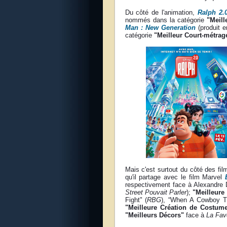
Du côté de l'animation,
Ralph 2.
nommés dans la catégorie
"Meill
Man : New Generation
(produit 
catégorie
"Meilleur Court-métrag
Mais c'est surtout du côté des film
qu'il partage avec le film Marvel
respectivement face à Alexandre 
Street Pouvait Parler
);
"Meilleure
Fight" (
RBG
), “When A Cowboy T
"Meilleure Création de Costum
"Meilleurs Décors"
face à
La Favo