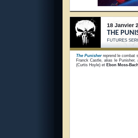
18 Janvier 
THE PUNI
FUTURES SERI
The Punisher
reprend le combat s
Franck Castle, alias le Punisher,
(Curtis Hoyle) et
Ebon Moss-Bach