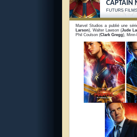
CAPTAIN
FUTURS FILM
Marvel Studios a publié une séri
Larson
), Walter Lawson (
Jude L
Phil Coulson (
Clark Gregg
), Minn-