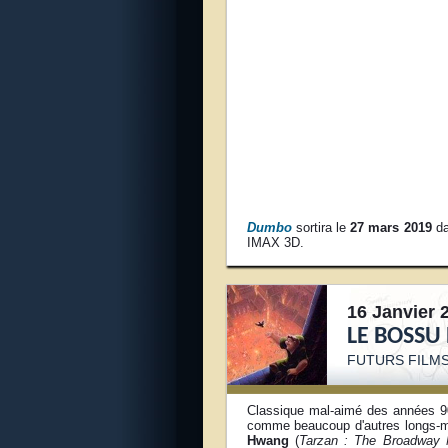
Dumbo
sortira le
27 mars 2019
da
IMAX 3D.
16 Janvier 
LE BOSSU
FUTURS FILMS
Classique mal-aimé des années 
comme beaucoup d'autres longs-m
Hwang
(
Tarzan : The Broadway 