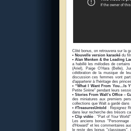
Côté bonus, on retrouvera sur la ga
•
Nouvelle version karaoké
du fi
• Alan Menken & the Leading La
a habillé les mélodies de certai
(Ariel), Paige O’Hara (Belle), 
célébration de la musique de le
discussion ces femmes vont parta
d'appartenir à l'héritage des prin
• “What I Want From You…Is 
Petite Sirène" pendant leurs sessi
• Stories From Walt’s Office – 
des miniatures aux premiers pers
collections que Walt a gardé dans 
• #TreasuresUntold
: Rejoignez R
dans leur recherche des trésors ca
• Clip vidéo
: "Part of Your World"
Les anciens bonus "Personnage ab
d'Howard" et les commentaires au
le reste des bonus "classiques", 