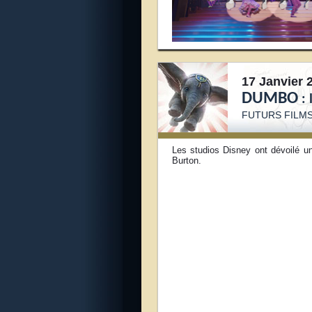
17 Janvier 
DUMBO
: 
FUTURS FILMS
Les studios Disney ont dévoilé u
Burton.