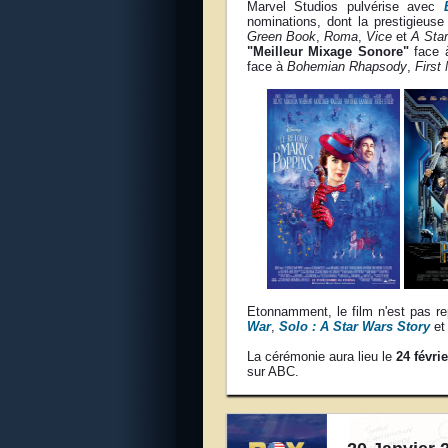
Marvel Studios pulvérise avec
nominations, dont la prestigieus
Green Book
,
Roma
,
Vice
et
A Star
"Meilleur Mixage Sonore"
face
face à
Bohemian Rhapsody
,
First
Etonnamment, le film n'est pas r
War
,
Solo : A Star Wars Story
e
La cérémonie aura lieu le
24 févri
sur ABC.