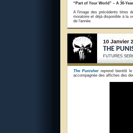
“Part of Your World” – A 30-Yea
A l'image des précédents titres de
moratoire et déjà disponible à la 
de l'année.
10 Janvier 
THE PUNI
FUTURES SERI
The Punisher
reprend bientôt le
accompagnée des affiches des deu