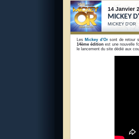
14 Janvier 
MICKEY D
MICKEY D'OR
Les
Mickey d'Or
sont de retour 
14ème édition
est une nouvelle f
le lancement du site dédié aux coul