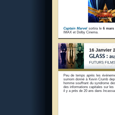
Captain Marvel
sortira le
6 mars
IMAX et Dolby Cinema.
16 Janvier 
GLASS :
au
FUTUR
S FILMS
Peu de temps après les événeme
surnom donné à Kevin Crumb depuis
homme souffrant du syndrome des os
des informations capitales sur le
il y a près de 20 ans dans
Incassa