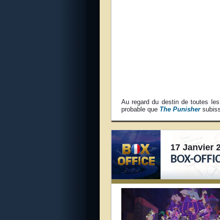
Au regard du destin de toutes les 
probable que
The Punisher
subiss
17 Janvier 
BOX-OFFI