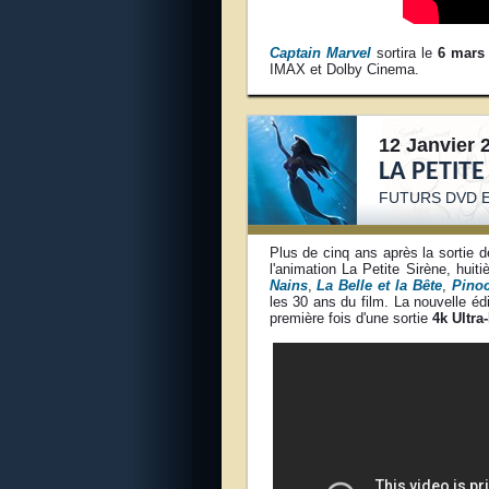
Captain Marvel
sortira le
6 mars
IMAX et Dolby Cinema.
12 Janvier 
LA PETITE
FUTURS DVD E
Plus de cinq ans après la sortie d
l'animation La Petite Sirène, huiti
Nains
,
La Belle et la Bête
,
Pino
les 30 ans du film. La nouvelle édi
première fois d'une sortie
4k Ultra