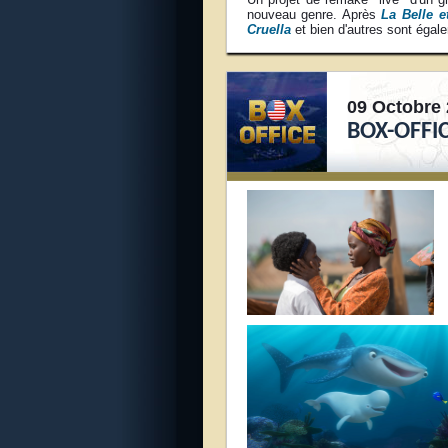
nouveau genre. Après
La Belle e
Cruella
et bien d'autres sont égal
09 Octobre 
BOX-OFFIC