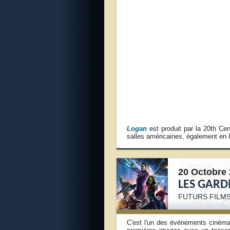
Logan
est produit par la 20th Cen
salles américaines, également en
20 Octobre 
LES GARD
FUTURS FILM
C'est l'un des événements cinéma