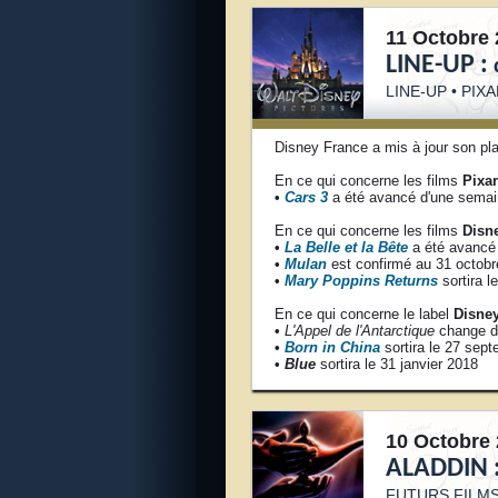
11 Octobre 
LINE-UP :
LINE-UP
• PIX
Disney France a mis à jour son pla
En ce qui concerne les films
Pixar
•
Cars 3
a été avancé d'une semai
En ce qui concerne les films
Disn
•
La Belle et la Bête
a été avancé
•
Mulan
est confirmé au 31 octobr
•
Mary Poppins Returns
sortira 
En ce qui concerne le label
Disney
•
L'Appel de l'Antarctique
change de
•
Born in China
sortira le 27 sep
•
Blue
sortira le 31 janvier 2018
10 Octobre 
ALADDIN 
FUTURS FILMS