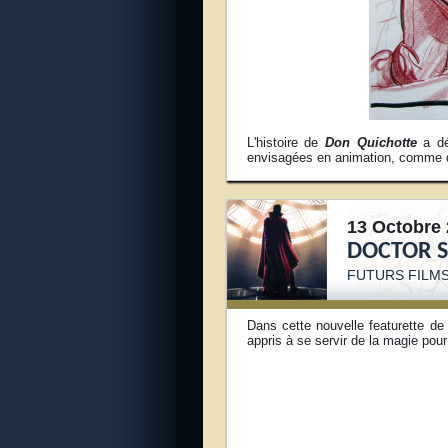
L'histoire de
Don Quichotte
a déj
envisagées en animation, comme da
13 Octobre 
DOCTOR 
FUTURS FILM
Dans cette nouvelle featurette d
appris à se servir de la magie pour 