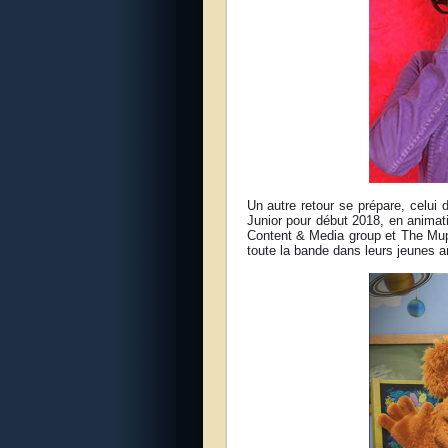
Un autre retour se prépare, celui
Junior pour début 2018, en anima
Content & Media group et The Mup
toute la bande dans leurs jeunes 