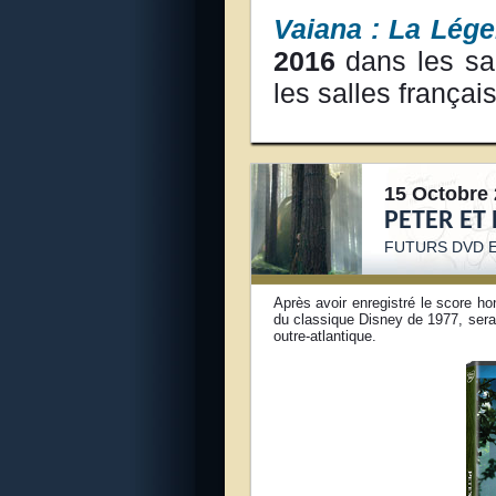
Vaiana : La Lég
2016
dans les sa
les salles françai
15 Octobre 
PETER ET 
FUTURS DVD E
Après avoir enregistré le score ho
du classique Disney de 1977, sera
outre-atlantique.