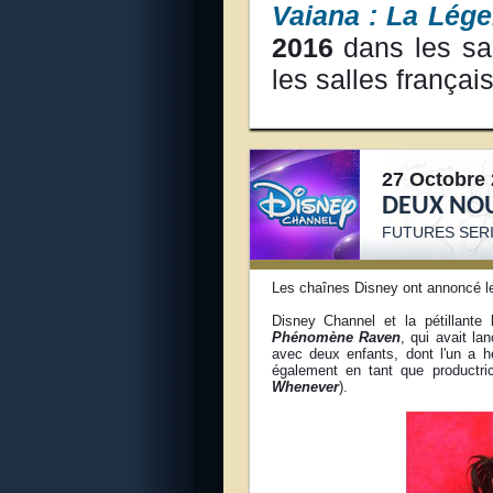
Vaiana : La Lég
2016
dans les sa
les salles françai
27 Octobre 
DEUX NOU
FUTURES SERI
Les chaînes Disney ont annoncé le
Disney Channel et la pétillante
Phénomène Raven
, qui avait la
avec deux enfants, dont l'un a h
également en tant que productr
Whenever
).