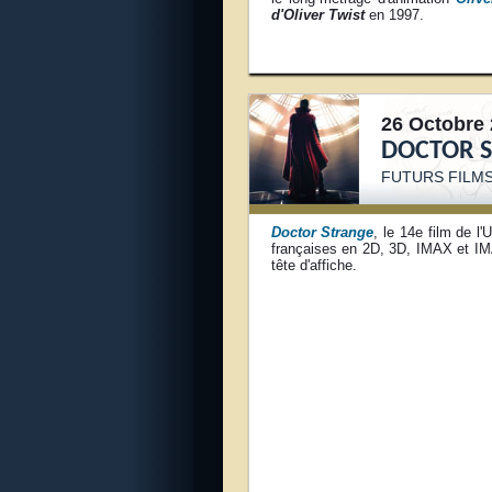
d'Oliver Twist
en 1997.
26 Octobre 
DOCTOR 
FUTURS FILM
Doctor Strange
, le 14e film de l
françaises en 2D, 3D, IMAX et I
tête d'affiche.