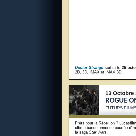
Doctor Strange
sortira le
26 octo
2D, 3D, IMAX et IMAX 3D.
13 Octobre 
ROGUE O
FUTURS FILMS
Prêts pour la Rébellion ? Lucasfilm
ultime bande-annonce bourrée d'ima
la saga
Star Wars
.