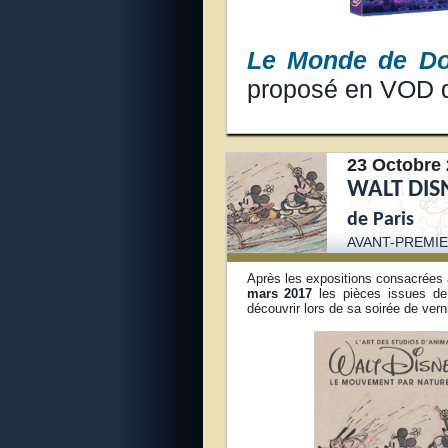
Le Monde de Do
proposé en VOD 
23 Octobre 
WALT DIS
de Paris
AVANT-PREMI
E
Après les expositions consacrées 
mars 2017
les pièces issues de
découvrir lors de sa soirée de vern