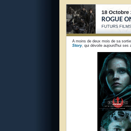
18 Octobre 
ROGUE O
FUTURS FILMS
A moins de deux mois de sa sorti
Story
, qui dévoile aujourd'hui ses