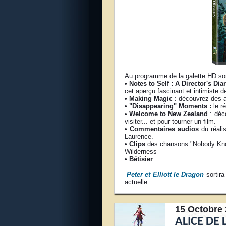
Au programme de la galette HD son
• Notes to Self : A Director's Dia
cet aperçu fascinant et intimiste de
• Making Magic
: découvrez des a
• "Disappearing" Moments :
le r
• Welcome to New Zealand
: déc
visiter... et pour tourner un film.
• Commentaires audios
du réali
Laurence.
• Clips
des chansons "Nobody Know
Wilderness
• Bêtisier
Peter et Elliott le Dragon
sortira
actuelle.
15 Octobre 
ALICE DE 