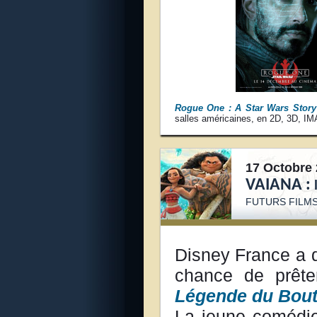
Rogue One : A Star Wars Story
salles américaines, en 2D, 3D, I
17 Octobre 
VAIANA :
FUTURS FILMS
Disney France a d
chance de prêt
Légende du Bou
La jeune comédi