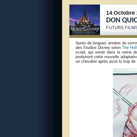
14 Octobre 
DON QUIC
FUTURS FILMS
Après de longues années de sommei
des Studios Disney selon
The Hol
script, qui serait dans la veine d
produiront cette nouvelle adaptati
un chevalier après avoir lu trop d