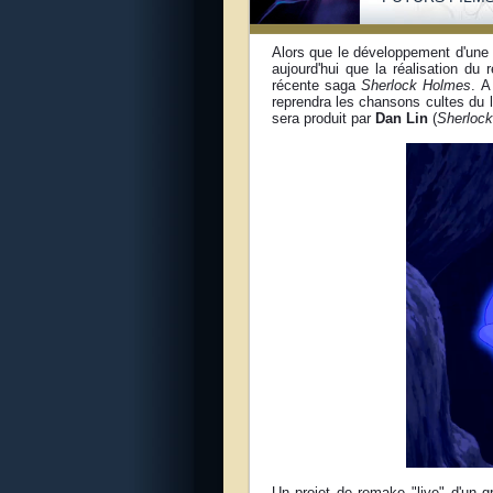
Alors que le développement d'une
aujourd'hui que la réalisation du
récente saga
Sherlock Holmes
. A
reprendra les chansons cultes du 
sera produit par
Dan Lin
(
Sherloc
Un projet de remake "live" d'un g