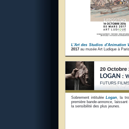
L'Art des Studios d'Animation
2017
au musée Art Ludique à Paris
20 Octobre 
LOGAN
: 
FUTURS FILM
Sobrement intitulée
Logan
, la t
première bande-annonce, laissant e
la sensibilité des plus jeunes.